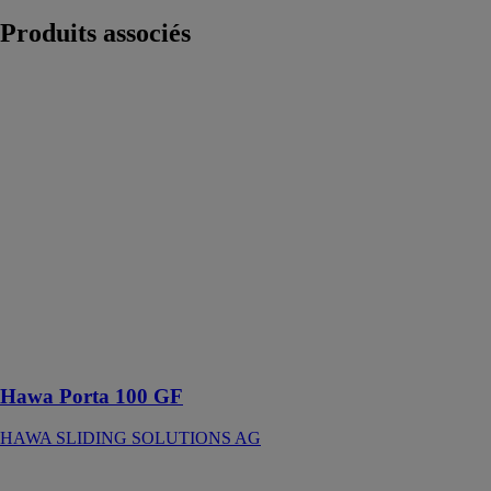
Produits
associés
Hawa Porta
100 GF
HAWA
SLIDING
SOLUTIONS
AG
Ferrure pour
portes en verre
à roulement en
haut jusqu’à
100 kg avec
rail de
roulement en
applique
Hawa Porta 100 GF
HAWA SLIDING SOLUTIONS AG
PLAQUE DE