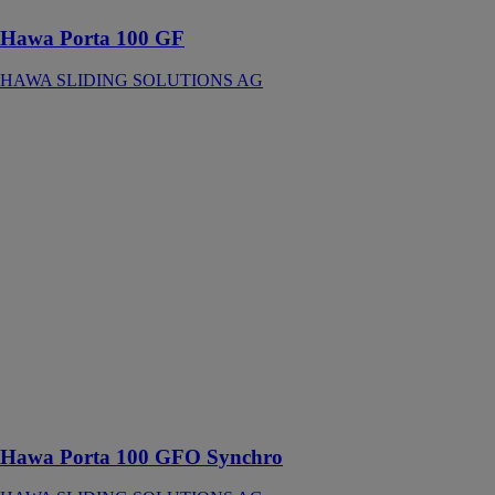
Hawa Porta 100 GF
HAWA SLIDING SOLUTIONS AG
Hawa Porta
100 GFO
Synchro
HAWA
SLIDING
SOLUTIONS
AG
Ferrure pour 2
portes en verre
à ouverture
synchrone
jusqu’à 100 kg
avec rail de
roulement en
applique
Hawa Porta 100 GFO Synchro