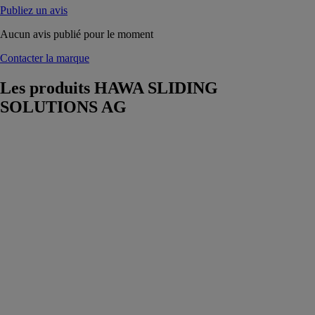
Publiez un avis
Aucun avis publié pour le moment
Contacter la marque
Les produits
HAWA SLIDING
SOLUTIONS AG
Hawa Porta
100 GF
HAWA
SLIDING
SOLUTIONS
AG
Ferrure pour
portes en verre
à roulement en
haut jusqu’à
100 kg avec
rail de
roulement en
applique