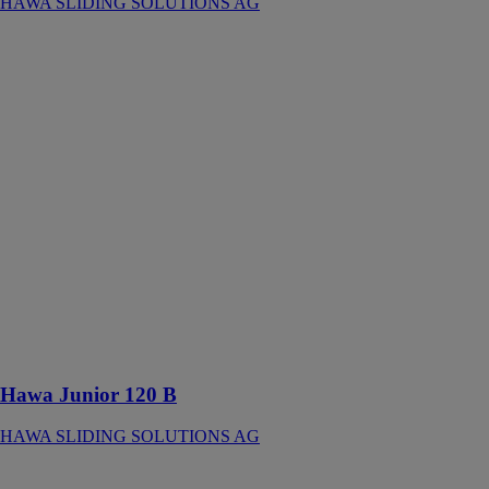
HAWA SLIDING SOLUTIONS AG
Hawa Junior
120 B
HAWA
SLIDING
SOLUTIONS
AG
Ferrure pour
portes en bois à
roulement en
haut jusqu’à
120 kg avec
rail de
roulement en
applique ou
affleurant avec
le plafond
Hawa Junior 120 B
HAWA SLIDING SOLUTIONS AG
Hawa