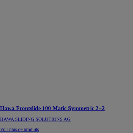
Frontslide 100
Matic
Symmetric 2+2
HAWA
SLIDING
SOLUTIONS
AG
Ferrure
automatisée
avec interface
SMI pour 4
volets
coulissants en
bois ou en
métal à
ouverture
symétrique
jusqu’à 70 kg
Hawa Frontslide 100 Matic Symmetric 2+2
HAWA SLIDING SOLUTIONS AG
Voir plus de produits