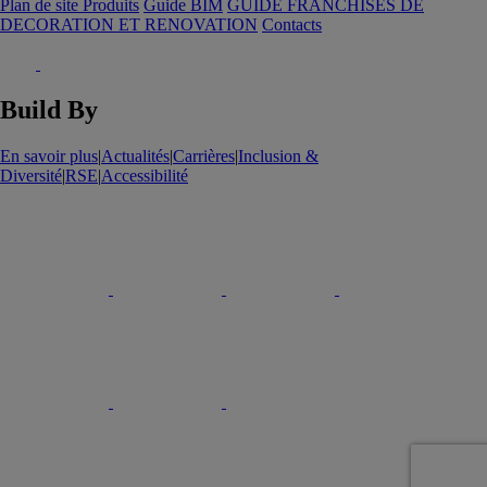
Plan de site Produits
Guide BIM
GUIDE FRANCHISES DE
DECORATION ET RENOVATION
Contacts
Build By
En savoir plus
|
Actualités
|
Carrières
|
Inclusion &
Diversité
|
RSE
|
Accessibilité