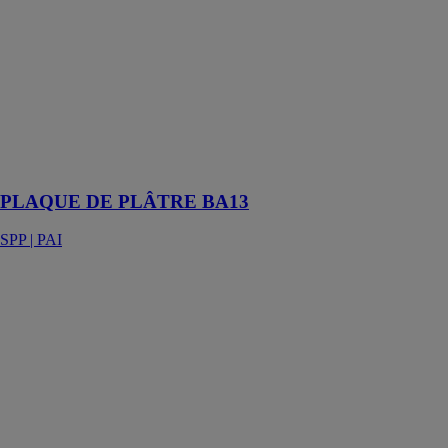
PLÂTRE
BA13
SPP | PAI
PLAQUE DE
PLATRE
BA13
STANDARD
1 200 mm CE
NF
PLAQUE DE PLÂTRE BA13
SPP | PAI
Porte
coulissante
Comfort pour
Base
SCRIGNO
SPA
UNIPERSONALE
La ligne de
portes