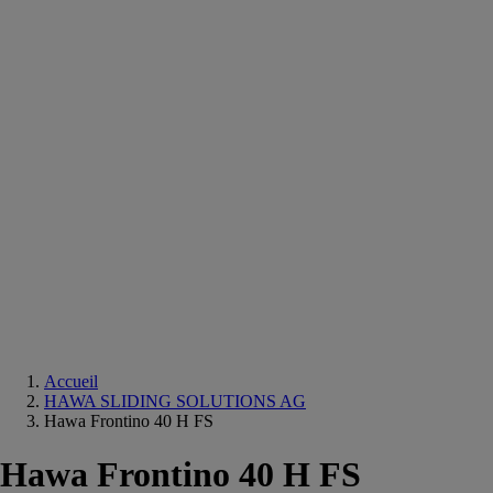
Equipements
salle
de
bain
Douche
Matériaux
salle
de
bain
Meuble
salle
de
bain
Robinetterie
Techniques
sanitaires
Accueil
HAWA SLIDING SOLUTIONS AG
Hawa Frontino 40 H FS
Hawa Frontino 40 H FS