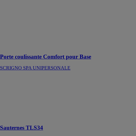
coulissantes
Comfort de
Scrigno se
caractérise par
la vaste gamme
de solutions
avec des
finitions riches
en détails
Porte coulissante Comfort pour Base
SCRIGNO SPA UNIPERSONALE
Sauternes
TLS34
KAZED
Ensemble Tête
de lit 140 cm +
2 chevets
Chêne Blond
Sauternes TLS34