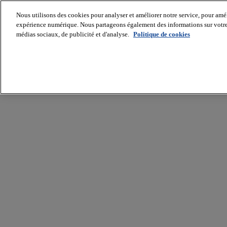
Nous utilisons des cookies pour analyser et améliorer notre service, pour améli
expérience numérique. Nous partageons également des informations sur votre u
médias sociaux, de publicité et d'analyse.
Politique de cookies
Batiradio
Articles
&
expertises
Construction
Tech,
IT,
start-
up
Génie
climatique
Gros
œuvre,
structure
et
enveloppe
Hors
site