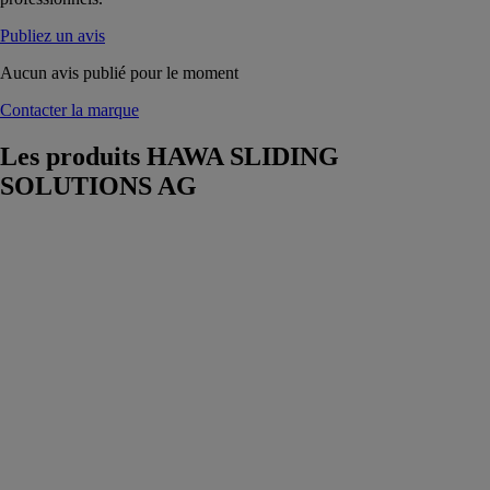
Publiez un avis
Aucun avis publié pour le moment
Contacter la marque
Les produits
HAWA SLIDING
SOLUTIONS AG
Hawa Porta 40
GE Montage
de paroi en
verre
HAWA
SLIDING
SOLUTIONS
AG
Ferrure pour
portes en verre
à roulement en
haut jusqu’à 40
kg avec rail de