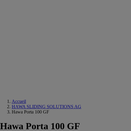
Equipements
salle
de
bain
Douche
Matériaux
salle
de
bain
Meuble
salle
de
bain
Robinetterie
Techniques
sanitaires
Accueil
HAWA SLIDING SOLUTIONS AG
Hawa Porta 100 GF
Hawa Porta 100 GF