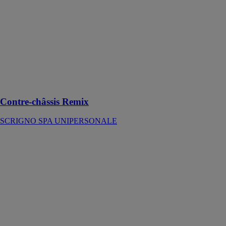
UNIPERSONALE
Remix est le
contre-châssis
conçu pour
contenir deux
portes
coulissantes en
verre
escamotables
Contre-châssis Remix
SCRIGNO SPA UNIPERSONALE
BAC
BASCULANT
SPP | PAI
Bac basculant
pour plafonds
ouvrants de
circulation, en
acier prélaqué
blanc standard