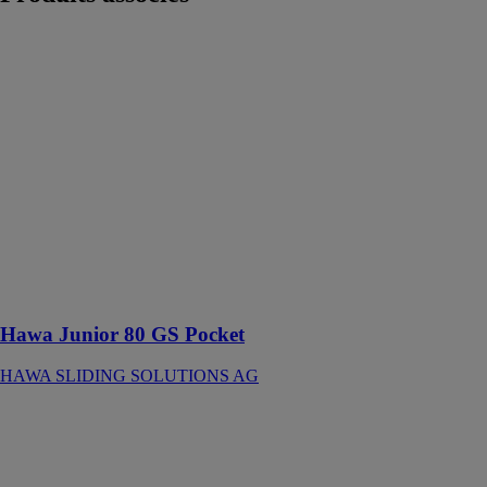
Hawa Junior
80 GS Pocket
HAWA
SLIDING
SOLUTIONS
AG
Ferrure pour
portes en verre
à roulement en
haut jusqu’à 80
kg avec rail de
roulement en
applique
Hawa Junior 80 GS Pocket
HAWA SLIDING SOLUTIONS AG
Contre-châssis
Remix
SCRIGNO
SPA