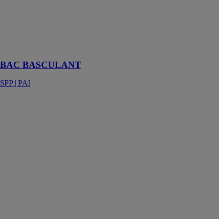
avec voile
acoustique,
avec micro-
perforation
continue 11%
1,5,
BAC BASCULANT
SPP | PAI
Hawa Porta 40
GE
HAWA
SLIDING
SOLUTIONS
AG
Ferrure pour
portes en verre
à roulement en
haut jusqu’à 40
kg avec rail de
roulement en
applique