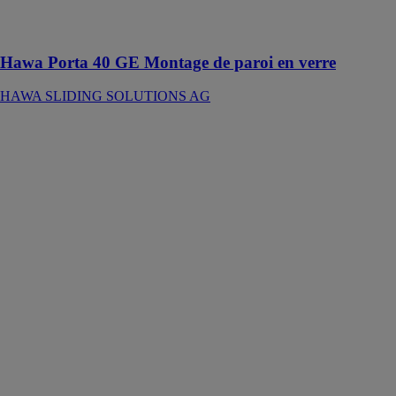
roulement en
applique
Hawa Porta 40 GE Montage de paroi en verre
HAWA SLIDING SOLUTIONS AG
Hawa
Frontslide 60
Matic
Telescopic 3
HAWA
SLIDING
SOLUTIONS
AG
Ferrure
automatisée
avec interface
SMI pour 3
volets
coulissants en
bois ou en
métal jusqu’à
50 kg, avec rail