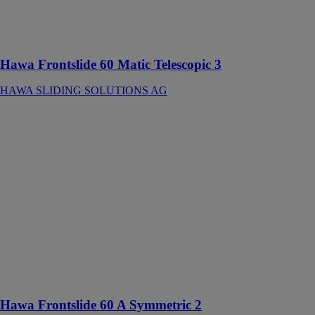
de roulement
vissé en
applique
Hawa Frontslide 60 Matic Telescopic 3
HAWA SLIDING SOLUTIONS AG
Hawa
Frontslide 60 A
Symmetric 2
HAWA
SLIDING
SOLUTIONS
AG
Ferrure pour 2
volets en bois
ou métal à
ouverture
symétrique
jusqu’à 60 kg
Hawa Frontslide 60 A Symmetric 2