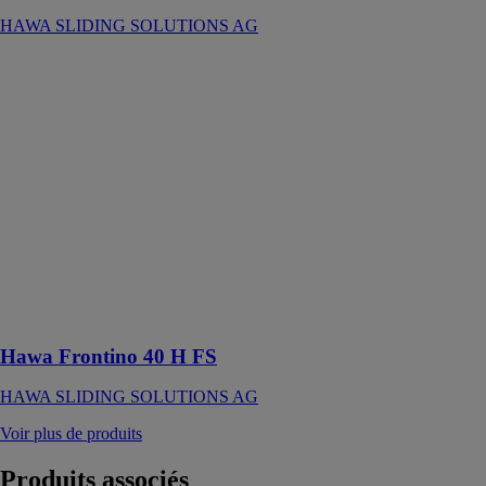
HAWA SLIDING SOLUTIONS AG
Hawa Frontino
40 H FS
HAWA
SLIDING
SOLUTIONS
AG
Ferrure pour 2
portes en bois
jusqu’à 40 kg
avec rail de
roulement et de
guidage vissé
en applique
Hawa Frontino 40 H FS
HAWA SLIDING SOLUTIONS AG
Voir plus de produits
Produits
associés