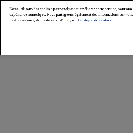
Nous utilisons des cookies pour analyser et améliorer notre service, pour améli
expérience numérique. Nous partageons également des informations sur votre u
médias sociaux, de publicité et d'analyse.
Politique de cookies
Batiradio
Articles
&
expertises
Construction
Tech,
IT,
start-
up
Génie
climatique
Gros
œuvre,
structure
et
enveloppe
Hors
site