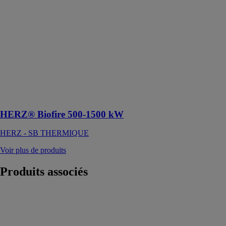
HERZ®
Biofire 500-
1500 kW
HERZ - SB
THERMIQUE
La chaudière
HERZ BioFire
est LA réponse
pour les gros
projets
HERZ® Biofire 500-1500 kW
HERZ - SB THERMIQUE
Voir plus de produits
Produits
associés
HERZ®
Biofire 500-
1500 kW
HERZ - SB