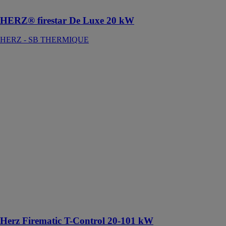
BÛCHE
HERZ® firestar De Luxe 20 kW
HERZ - SB THERMIQUE
Herz Firematic
T-Control 20-
101 kW
HERZ - SB
THERMIQUE
Chaudière à
granulés de
bois ou bois
déchiqueté est
une solution
incroyablement
compacte et
économique
ayant une faible
consommation
de combustible
Herz Firematic T-Control 20-101 kW