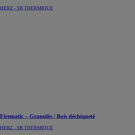
HERZ - SB THERMIQUE
Firematic –
Granulés / Bois
déchiqueté
HERZ - SB
THERMIQUE
Chaudière à
granulés de
bois ou bois
déchiqueté de
80 à 500 kW
pour le
chauffage
individuel et/ou
collectif,
réseaux de
chaleur
Firematic – Granulés / Bois déchiqueté
HERZ - SB THERMIQUE