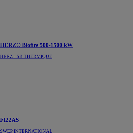
THERMIQUE
La chaudière
HERZ BioFire
est LA réponse
pour les gros
projets
HERZ® Biofire 500-1500 kW
HERZ - SB THERMIQUE
FI22AS
SWEP
INTERNATIONAL
Un condenseur
et un
évaporateur à
haut rendement
optimisés
FI22AS
SWEP INTERNATIONAL