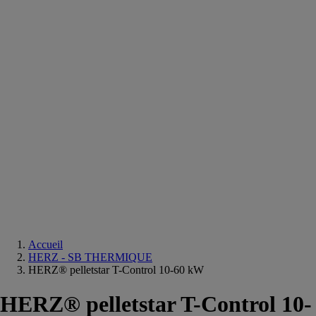
Equipements
salle
de
bain
Douche
Matériaux
salle
de
bain
Meuble
salle
de
bain
Robinetterie
Techniques
sanitaires
Accueil
HERZ - SB THERMIQUE
HERZ® pelletstar T-Control 10-60 kW
HERZ® pelletstar T-Control 10-