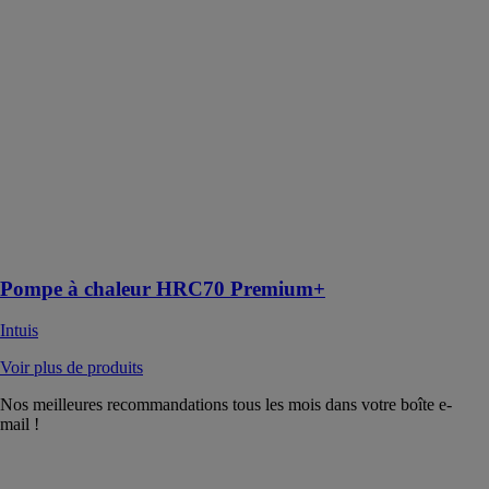
Pompe à
Chaleur
Air/Eau
Monobloc
haute
température
70°C, pilote
multifonctions
et adaptable à
toutes
configurations,
chauffage et
ECS déportée
Pompe à chaleur HRC70 Premium+
Intuis
Voir plus de produits
Nos meilleures recommandations tous les mois dans votre boîte e-
mail !