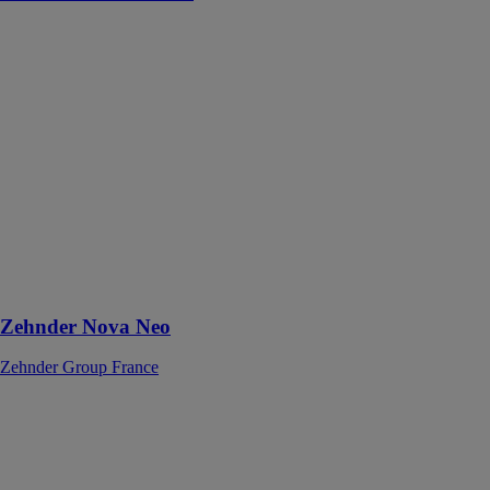
Zehnder Nova
Neo
Zehnder Group
France
Ventilo-
radiateur®
décoratif
rayonnant en
acier pour
chauffage
central avec
convection
forcée
Zehnder Nova Neo
Zehnder Group France
Pompe à
chaleur HRC70
Premium+
Intuis