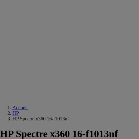
Equipements
salle
de
bain
Douche
Matériaux
salle
de
bain
Meuble
salle
de
bain
Robinetterie
Techniques
sanitaires
Accueil
HP
HP Spectre x360 16-f1013nf
HP Spectre x360 16-f1013nf