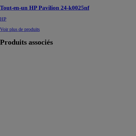
Tout-en-un HP Pavilion 24-k0025nf
HP
Voir plus de produits
Produits
associés
Motorisation de
volets battants
connectée
Synapsia 1000
SOMFY
Motorisation de
volets battants
connectée
Synapsia 1000
qui permet
d'ajuster la
position de les
volets battants à
distance, selon