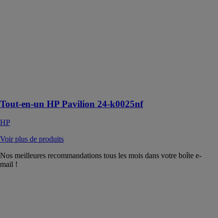
HP
Démarrez votre
ordinateur en
quelques
secondes avec
jusqu’à 256 Go
de stockage
ultra-rapide
SSD PCIe
Tout-en-un HP Pavilion 24-k0025nf
HP
Voir plus de produits
Nos meilleures recommandations tous les mois dans votre boîte e-
mail !