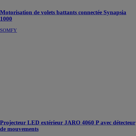
les besoins
Motorisation de volets battants connectée Synapsia
1000
SOMFY
Projecteur LED
extérieur JARO
4060 P avec
détecteur de
mouvements
BRENNENSTUHL
Le Projecteur
LED extérieur
JARO 4060 P
est un spot
LED extérieur
avec détecteur
de mouvements
Projecteur LED extérieur JARO 4060 P avec détecteur
de mouvements