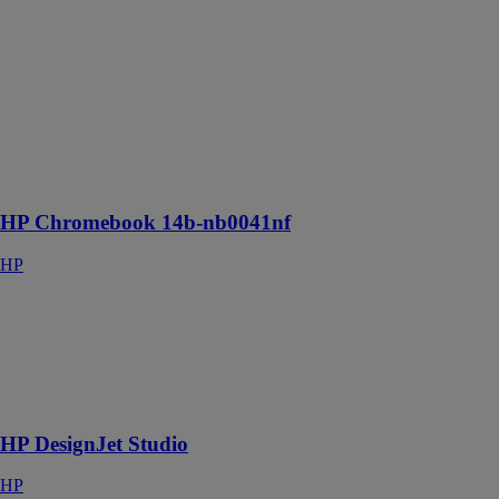
14b-nb0041nf
HP
Ordinateur
portable avec
ses haut-
parleurs réglés
sur mesure par
les experts de
B&O
HP Chromebook 14b-nb0041nf
HP
HP DesignJet
Studio
HP
Design &
carbone neutre
HP DesignJet Studio
HP