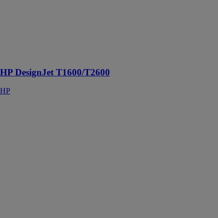
HP DesignJet
T1600/T2600
HP
Collaboratif et
Sécurisé
HP DesignJet T1600/T2600
HP
Tout-en-un HP
Pavilion 24-
k0025nf
HP
Démarrez votre
ordinateur en
quelques
secondes avec
jusqu’à 256 Go
de stockage
ultra-rapide
SSD PCIe