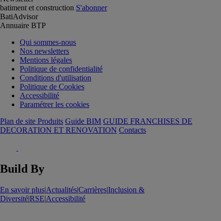
batiment et construction
S'abonner
BatiAdvisor
Annuaire BTP
Qui sommes-nous
Nos newsletters
Mentions légales
Politique de confidentialité
Conditions d'utilisation
Politique de Cookies
Accessibilité
Paramétrer les cookies
Plan de site Produits
Guide BIM
GUIDE FRANCHISES DE
DECORATION ET RENOVATION
Contacts
Build By
En savoir plus
|
Actualités
|
Carrières
|
Inclusion &
Diversité
|
RSE
|
Accessibilité