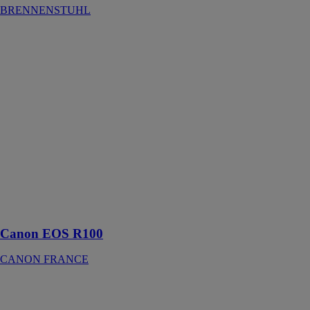
BRENNENSTUHL
Canon EOS
R100
CANON
FRANCE
L'EOS R100
est un
compagnon
pour créer des
souvenirs
inoubliables,
avec une
qualité digne
des meilleurs
appareils photo
Canon EOS R100
CANON FRANCE
Tout-en-un HP
Pavilion 24-
k0025nf