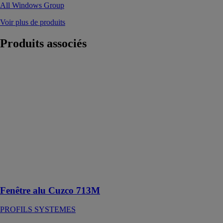
All Windows Group
Voir plus de produits
Produits
associés
Fenêtre alu
Cuzco 713M
PROFILS
SYSTEMES
La fenêtre alu
Cuzco 713M
offre un design
minimaliste et
des
performances
thermiques
avancées
Fenêtre alu Cuzco 713M
PROFILS SYSTEMES