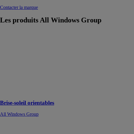
Contacter la marque
Les produits
All Windows Group
Brise-soleil
orientables
All Windows
Group
Le brise-soleil
orientables est
un produit
élégant et
moderne monté
sur la façade
des bâtiments
Brise-soleil orientables
All Windows Group
bluEvolution
92 MD