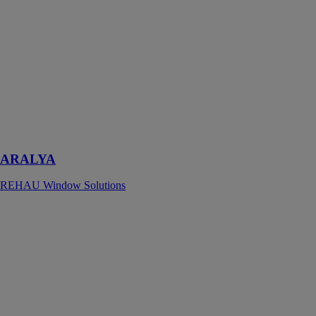
Ces deux
gammes de
profilés de
fenêtres
ARALYA
répondent aux
attentes de vos
clients pour
aujourd'hui
comme pour
demain
ARALYA
REHAU Window Solutions
Store enrouleur
extérieur
performant
MARITON
Le store
enrouleur
extérieur Rollo
extérieur est