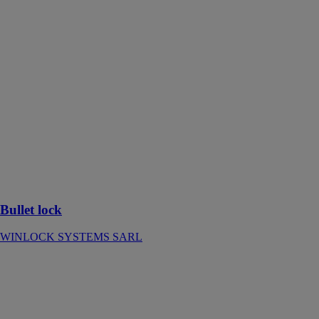
Bullet lock
WINLOCK
SYSTEMS
SARL
Winlock
dispose d’une
gamme
complète pare-
balles, en
provenance
d’armes 9mm
et AK47 aux
fusils de guerre
7,62mm
Bullet lock
WINLOCK SYSTEMS SARL
ARALYA
REHAU
Window
Solutions