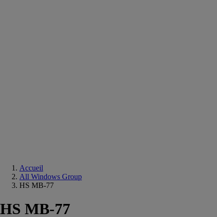
Equipements
salle
de
bain
Douche
Matériaux
salle
de
bain
Meuble
salle
de
bain
Robinetterie
Techniques
sanitaires
Accueil
All Windows Group
HS MB-77
HS MB-77