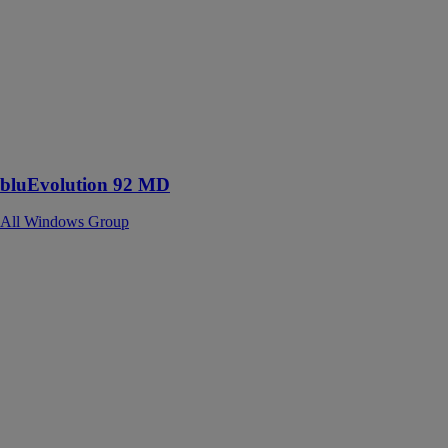
All Windows
Group
Le système de
profilés
écologique
pour les
personne
écoresponsable
bluEvolution 92 MD
All Windows Group
MB 86
All Windows
Group
Système de
portes et
fenêtres
caractérisé par
de très bons
paramètres
répondant à