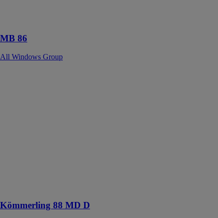
une grande
variété de
besoins.
MB 86
All Windows Group
Kömmerling 88
MD D
All Windows
Group
Les systèmes
de portes
Kömmerling 88
MD offrent des
solutions
technologiques
qui garantissent
une haute
sécurité
Kömmerling 88 MD D