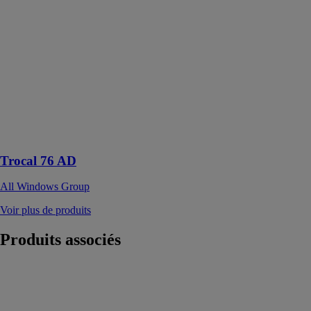
Group
Trocal 76 AD
est un système
de portes et
fenêtres PVC
moderne et
performant
parmi les
meilleurs dans
sa catégorie.
Trocal 76 AD
All Windows Group
Voir plus de produits
Produits
associés
Portail tradition
aluminium
PLOUGUERNEAU
Kostum by