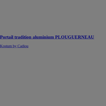
Cadiou
Avec le portail
Plouguerneau,
vous allez allier
sécurité et
esthétique
Portail tradition aluminium PLOUGUERNEAU
Kostum by Cadiou
PORTES
INDUSTRIELLES
LATÉRALES
ENCADRÉ
(ISFD)
RYTERNA
Des portes
industrielles
latérales
encadré (ISFD)
pour presque
toutes les