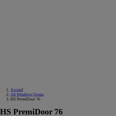
Equipements
salle
de
bain
Douche
Matériaux
salle
de
bain
Meuble
salle
de
bain
Robinetterie
Techniques
sanitaires
Accueil
All Windows Group
HS PremiDoor 76
HS PremiDoor 76