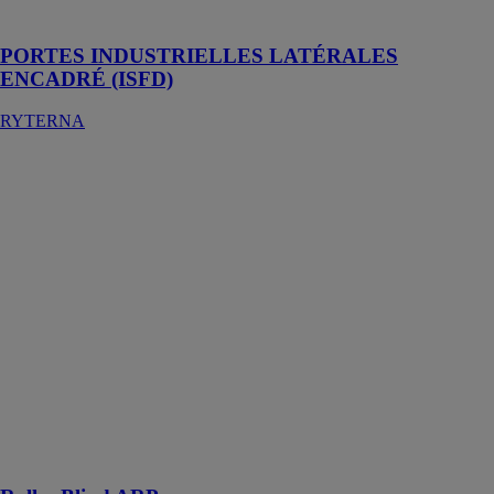
applications
PORTES INDUSTRIELLES LATÉRALES
ENCADRÉ (ISFD)
RYTERNA
Roller Blind
ARP
FAKRO SP
Z.O.O
Roller Blind
ARP est fait
d'un tissu
durable, roulé
sur rouleau
avec un ressort.
Il se cache
derrière la
bande
d'aluminium
esthétique