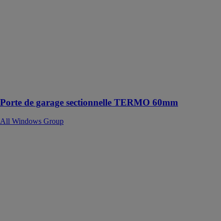
All Windows
Group
Le meilleur
choix pour les
bâtiments
résidentiels
caractérisés à
haute efficacité
énergétique
Porte de garage sectionnelle TERMO 60mm
All Windows Group
Veka 70 AD
All Windows
Group
Les profilés
multi-chambre
Perfectline (70
AD) assurent
une très bonne
isolation