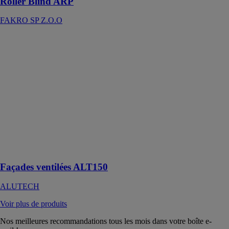
Roller Blind ARP
FAKRO SP Z.O.O
Façades
ventilées
ALT150
ALUTECH
Un système
universel de
haute
technologie de
profilés pour
les façades
ventilées
suspendues.
Façades ventilées ALT150
ALUTECH
Voir plus de produits
Nos meilleures recommandations tous les mois dans votre boîte e-