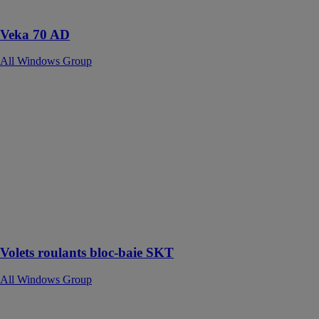
thermique
Veka 70 AD
All Windows Group
Volets roulants
bloc-baie SKT
All Windows
Group
Le système de
volet roulant
bloc baie se
caractérise par
un montage
direct du coffre
sur le châssis
Volets roulants bloc-baie SKT
All Windows Group
Trocal 76 AD
All Windows