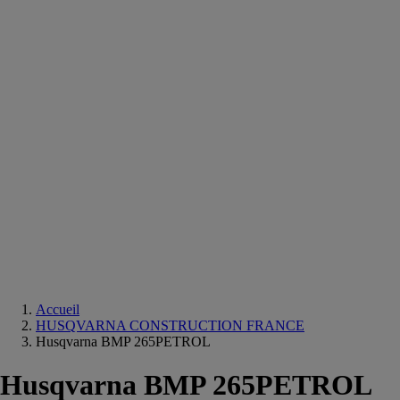
Equipements
salle
de
bain
Douche
Matériaux
salle
de
bain
Meuble
salle
de
bain
Robinetterie
Techniques
sanitaires
Accueil
HUSQVARNA CONSTRUCTION FRANCE
Husqvarna BMP 265PETROL
Husqvarna BMP 265PETROL