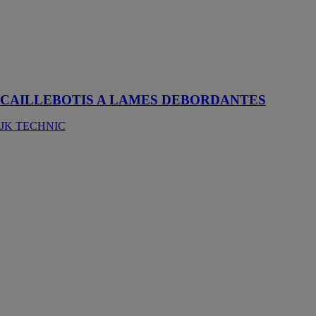
par son
entretoise
saillante dont le
dépassement
standard est de
10 mm
CAILLEBOTIS A LAMES DEBORDANTES
JK TECHNIC
Bâche
parapluie a jonc
paratex
ALPHATEX
Une solution de
protection
conçue pour
couvrir
complètement
un chantier et le
protéger des
éléments
extérieurs tels