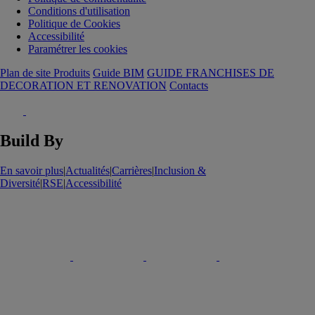
Conditions d'utilisation
Politique de Cookies
Accessibilité
Paramétrer les cookies
Plan de site Produits
Guide BIM
GUIDE FRANCHISES DE
DECORATION ET RENOVATION
Contacts
Build By
En savoir plus
|
Actualités
|
Carrières
|
Inclusion &
Diversité
|
RSE
|
Accessibilité