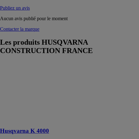
Publiez un avis
Aucun avis publié pour le moment
Contacter la marque
Les produits
HUSQVARNA
CONSTRUCTION FRANCE
Husqvarna K
4000
HUSQVARNA
CONSTRUCTION
FRANCE
Découpe avec
ou sans
arrosage avec
la même
machine!
Husqvarna K 4000