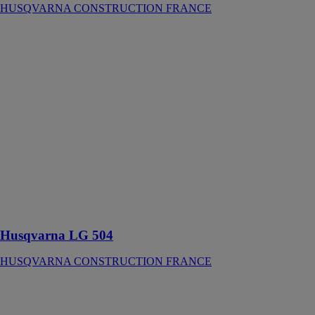
HUSQVARNA CONSTRUCTION FRANCE
Husqvarna LG
504
HUSQVARNA
CONSTRUCTION
FRANCE
Compacteur à
plaque
réversible pour
compacter les
sols
pulvérulents
profonds et
moyennement
profonds
Husqvarna LG 504
HUSQVARNA CONSTRUCTION FRANCE
Husqvarna TS
66 R
HUSQVARNA