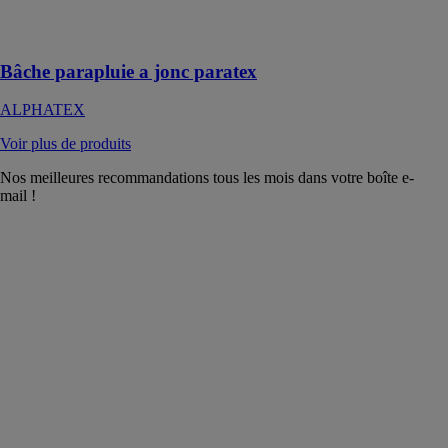
que la pluie et
les intempéries
Bâche parapluie a jonc paratex
ALPHATEX
Voir plus de produits
Nos meilleures recommandations tous les mois dans votre boîte e-
mail !