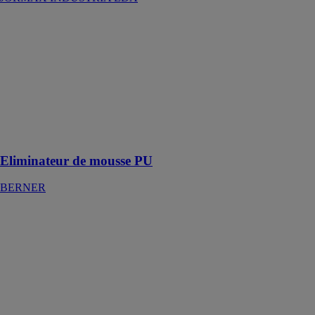
Eliminateur de
mousse PU
BERNER
Sert à retirer la
mousse de
polyuréthane
durcie sur
divers types de
surfaces
Eliminateur de mousse PU
BERNER
CAILLEBOTIS
A LAMES
DEBORDANTES
JK TECHNIC
La lame
débordante est
facilement
reconnaissable