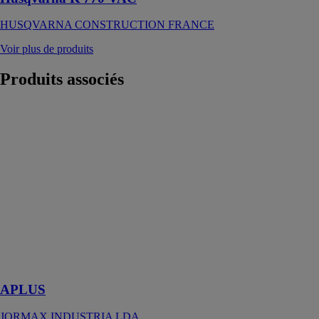
HUSQVARNA CONSTRUCTION FRANCE
Voir plus de produits
Produits
associés
APLUS
JORMAX
INDUSTRIA
LDA
Escabeau
d’entrepôt
professionnel
avec
plateforme,
marche large de
8 cm et une
montée large
APLUS
JORMAX INDUSTRIA LDA