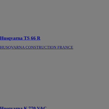
CONSTRUCTION
FRANCE
Scie de
carrelage légère
et compacte
avec guidage
Husqvarna TS 66 R
HUSQVARNA CONSTRUCTION FRANCE
Husqvarna
K 770 VAC
HUSQVARNA
CONSTRUCTION
FRANCE
Une
découpeuse
légère pour des
applications
sans arrosage
Husqvarna K 770 VAC