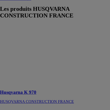
Les produits
HUSQVARNA
CONSTRUCTION FRANCE
Husqvarna K
970
HUSQVARNA
CONSTRUCTION
FRANCE
Robuste, fiable,
légère et
puissante, la
découpeuse K
970 est prête à
réaliser des
performances à
tout moment
Husqvarna K 970
HUSQVARNA CONSTRUCTION FRANCE
Husqvarna BG