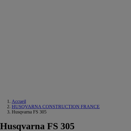
Equipements
salle
de
bain
Douche
Matériaux
salle
de
bain
Meuble
salle
de
bain
Robinetterie
Techniques
sanitaires
Accueil
HUSQVARNA CONSTRUCTION FRANCE
Husqvarna FS 305
Husqvarna FS 305