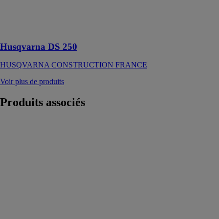
angle de trous
pour la
ventilation et la
plomberie
Husqvarna DS 250
HUSQVARNA CONSTRUCTION FRANCE
Voir plus de produits
Produits
associés
Jeu de
tournevis
SoftFinish®
electric slimFix
WIHA SARL
Fente, Phillips,
PlusMinus/Pozidriv
6 pcs Accès
plus facile et
plus sûr aux vis
situées en