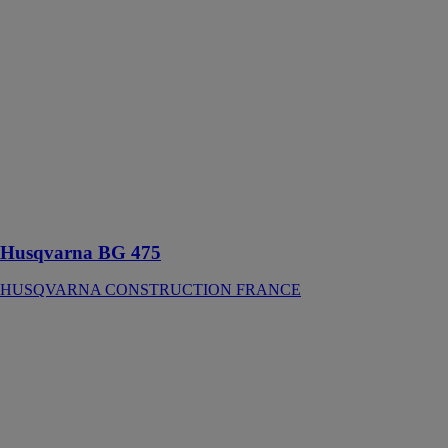
475
HUSQVARNA
CONSTRUCTION
FRANCE
Truelle à béton
de grande
capacité
dynamique est
alimentée par
un moteur
Honda fiable
Husqvarna BG 475
HUSQVARNA CONSTRUCTION FRANCE
Husqvarna
K 770
OilGuard
HUSQVARNA
CONSTRUCTION
FRANCE
Une