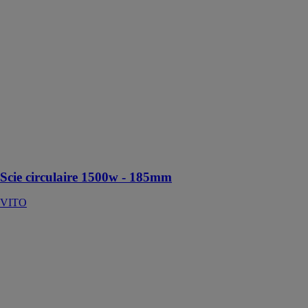
185mm
VITO
La scie
circulaire est
utilisée pour les
coupes droites
et les coupes
d’onglet dans le
bois, le
plastique et les
matériaux
similaires
Scie circulaire 1500w - 185mm
VITO
Husqvarna K
970
HUSQVARNA
CONSTRUCTION
FRANCE
Robuste, fiable,