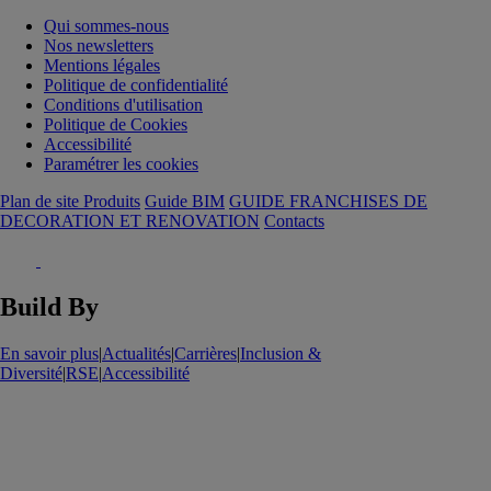
Qui sommes-nous
Nos newsletters
Mentions légales
Politique de confidentialité
Conditions d'utilisation
Politique de Cookies
Accessibilité
Paramétrer les cookies
Plan de site Produits
Guide BIM
GUIDE FRANCHISES DE
DECORATION ET RENOVATION
Contacts
Build By
En savoir plus
|
Actualités
|
Carrières
|
Inclusion &
Diversité
|
RSE
|
Accessibilité