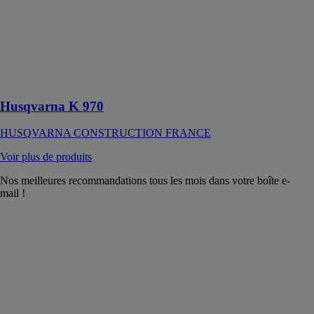
légère et
puissante, la
découpeuse K
970 est prête à
réaliser des
performances à
tout moment
Husqvarna K 970
HUSQVARNA CONSTRUCTION FRANCE
Voir plus de produits
Nos meilleures recommandations tous les mois dans votre boîte e-
mail !