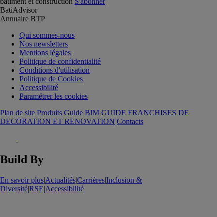
batiment et construction
S'abonner
BatiAdvisor
Annuaire BTP
Qui sommes-nous
Nos newsletters
Mentions légales
Politique de confidentialité
Conditions d'utilisation
Politique de Cookies
Accessibilité
Paramétrer les cookies
Plan de site Produits
Guide BIM
GUIDE FRANCHISES DE
DECORATION ET RENOVATION
Contacts
Build By
En savoir plus
|
Actualités
|
Carrières
|
Inclusion &
Diversité
|
RSE
|
Accessibilité