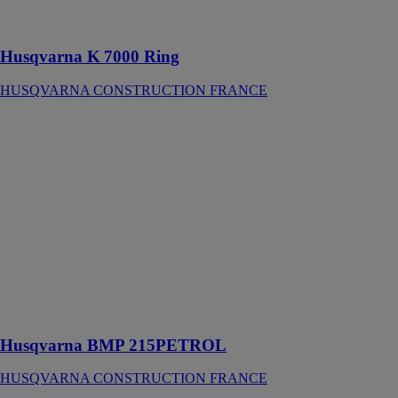
développée à
ce jour
Husqvarna K 7000 Ring
HUSQVARNA CONSTRUCTION FRANCE
Husqvarna
BMP
215PETROL
HUSQVARNA
CONSTRUCTION
FRANCE
Raboteuse
adapté aux
petites et
moyennes
applications en
extérieur
Husqvarna BMP 215PETROL
HUSQVARNA CONSTRUCTION FRANCE