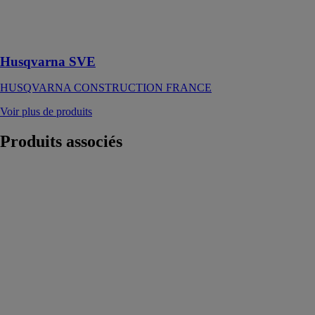
idéale pour les
surfaces
étendues
Husqvarna SVE
HUSQVARNA CONSTRUCTION FRANCE
Voir plus de produits
Produits
associés
Marteau sans fil
Powermaxx
BH 12 BL 16
METABO
Marteau sans fil
très léger et
compact avec
moteur
Brushless pour
un perçage sans
fatigue quelle