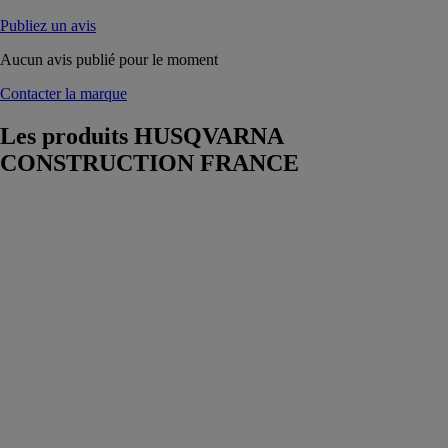
Publiez un avis
Aucun avis publié pour le moment
Contacter la marque
Les produits
HUSQVARNA
CONSTRUCTION FRANCE
Husqvarna
K 7000 Ring
HUSQVARNA
CONSTRUCTION
FRANCE
Grâce à sa
technologie
haute fréquence
PRIME™,
notre
découpeuse est
la plus
puissante