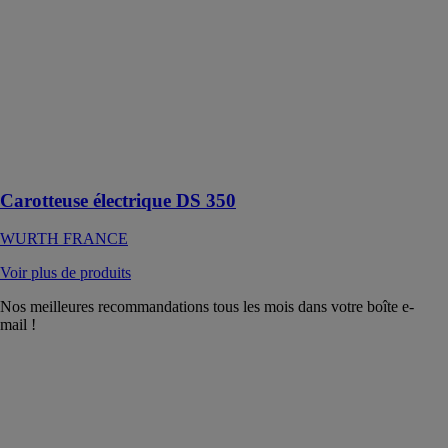
FRANCE
Couronne
diamantée pour
forage à sec ou
à l'eau guidé
par un support
dans le béton,
le béton armé et
la maçonnerie
Carotteuse électrique DS 350
WURTH FRANCE
Voir plus de produits
Nos meilleures recommandations tous les mois dans votre boîte e-
mail !