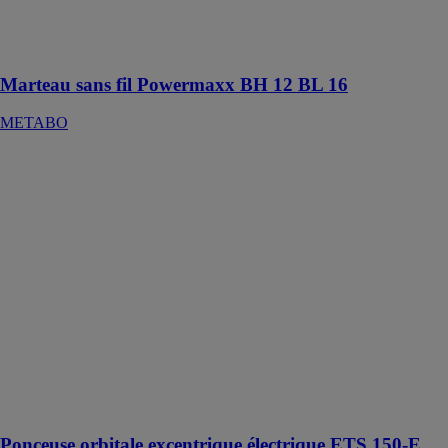
que soit la
position de
travail
Marteau sans fil Powermaxx BH 12 BL 16
METABO
Ponceuse
orbitale
excentrique
électrique ETS
150-E TWIN
WURTH
FRANCE
Petite ponceuse
excentrique
pratique et très
puissante, avec
un mouvement
excentrique de
3 mm
Ponceuse orbitale excentrique électrique ETS 150-E