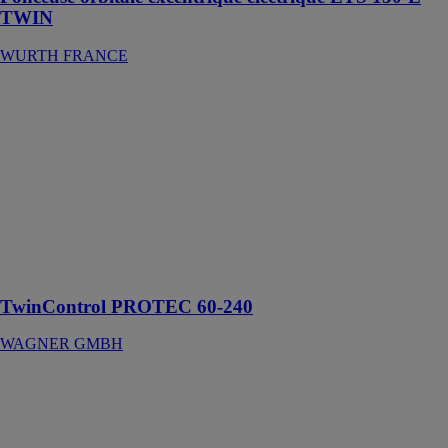
TWIN
WURTH FRANCE
TwinControl
PROTEC 60-
240
WAGNER
GMBH
Mélangeur
électronique
2K pour
applications
airless
TwinControl PROTEC 60-240
WAGNER GMBH
Carotteuse
électrique DS
350
WURTH