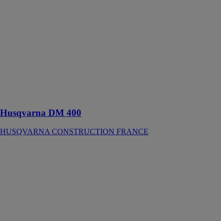
Husqvarna DM
400
HUSQVARNA
CONSTRUCTION
FRANCE
Une carotteuse
électrique pour
le carottage
moyen à
intensif
Husqvarna DM 400
HUSQVARNA CONSTRUCTION FRANCE
Husqvarna
SVE
HUSQVARNA
CONSTRUCTION
FRANCE
Règle rigide
modulaire
électrique