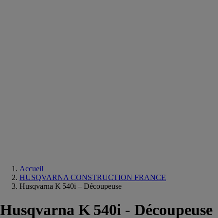
Equipements
salle
de
bain
Douche
Matériaux
salle
de
bain
Meuble
salle
de
bain
Robinetterie
Techniques
sanitaires
Accueil
HUSQVARNA CONSTRUCTION FRANCE
Husqvarna K 540i – Découpeuse
Husqvarna K 540i - Découpeuse