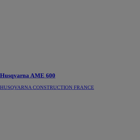
CONSTRUCTION
FRANCE
Unité
d'entraînement
électrique
portative pour
les vibrateurs à
béton avec
arbre modulaire
de la gamme
HA
Husqvarna AME 600
HUSQVARNA CONSTRUCTION FRANCE
Husqvarna
K 7000 Ring
HUSQVARNA
CONSTRUCTION
FRANCE
Grâce à sa
technologie