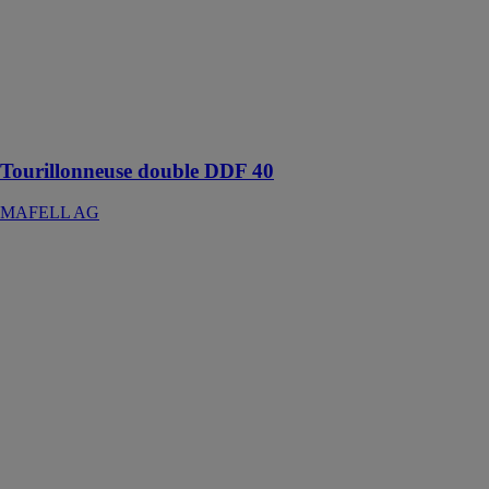
La
tourillonneuse
double DDF 40
: précise jusque
dans les
moindres
détails
Tourillonneuse double DDF 40
MAFELL AG
Scie sauteuse
sans fil GST
18V-155 SC
PROFESSIONAL
ROBERT
BOSCH
FRANCE SAS
Cet outil est
idéal pour
effectuer des
coupes courbes
et transversales