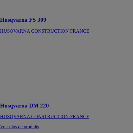
travaux de
réparation
Husqvarna FS 309
HUSQVARNA CONSTRUCTION FRANCE
Husqvarna DM
220
HUSQVARNA
CONSTRUCTION
FRANCE
Foreuse
électrique à
main pour
carottage à sec
et à eau
Husqvarna DM 220
HUSQVARNA CONSTRUCTION FRANCE
Voir plus de produits