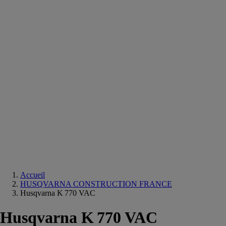
Equipements
salle
de
bain
Douche
Matériaux
salle
de
bain
Meuble
salle
de
bain
Robinetterie
Techniques
sanitaires
Accueil
HUSQVARNA CONSTRUCTION FRANCE
Husqvarna K 770 VAC
Husqvarna K 770 VAC