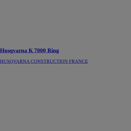
haute fréquence
PRIME™,
notre
découpeuse est
la plus
puissante
développée à
ce jour
Husqvarna K 7000 Ring
HUSQVARNA CONSTRUCTION FRANCE
Husqvarna FS
309
HUSQVARNA
CONSTRUCTION
FRANCE
Une scie de sol
parfaite pour
les chantiers
difficiles
d'accès et pour
les petits