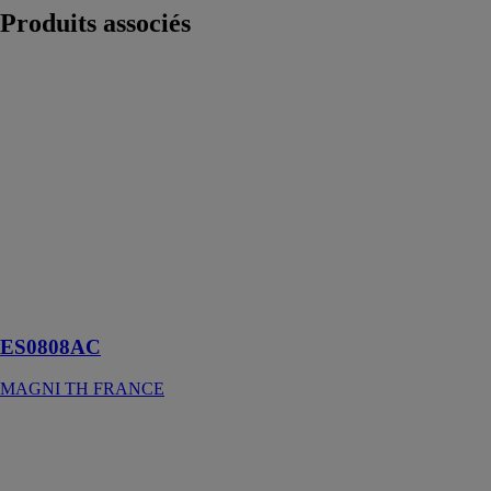
Produits
associés
ES0808AC
MAGNI TH
FRANCE
La nacelle
électrique
ciseaux
ES0808AC à
une capacité de
charge de
380kg pour une
hauteur de
travail de 8m.
ES0808AC
MAGNI TH FRANCE
Tourillonneuse
double DDF 40
MAFELL AG