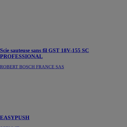
dans du bois
massif, des
panneaux
agglomérés,
des bois
composites et
des matériaux
durs ou épais
Scie sauteuse sans fil GST 18V-155 SC
PROFESSIONAL
ROBERT BOSCH FRANCE SAS
EASYPUSH
SCELL IT
Le pistolet
d'injection qui
prend soin de
vous
EASYPUSH