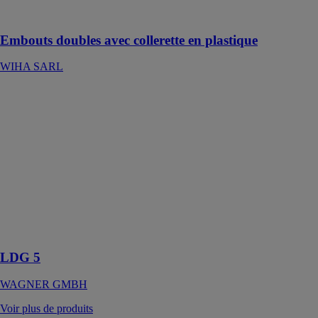
sûre
Embouts doubles avec collerette en plastique
WIHA SARL
LDG 5
WAGNER
GMBH
Les conteneurs
à parois fines
de type LDG 5
sont
entièrement
fabriqués en
acier
inoxydable
LDG 5
WAGNER GMBH
Voir plus de produits