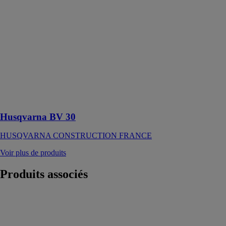
CONSTRUCTION
FRANCE
Règle à araser
le béton à
contrôle arrière
à essence
équipée d'une
double poignée
antivibration et
pliable
Husqvarna BV 30
HUSQVARNA CONSTRUCTION FRANCE
Voir plus de produits
Produits
associés
Perceuse
percussion
compacte
BRUSHLESS