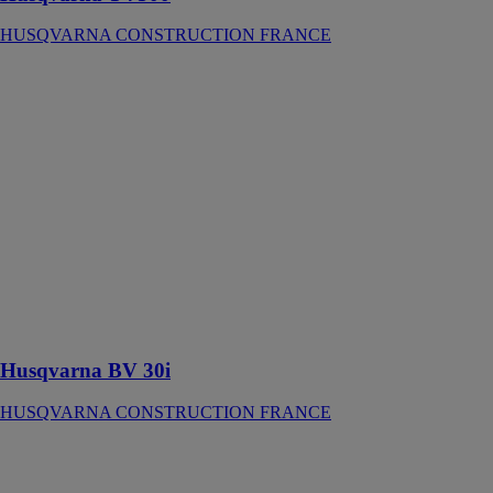
HUSQVARNA CONSTRUCTION FRANCE
Husqvarna BV
30i
HUSQVARNA
CONSTRUCTION
FRANCE
Machine
alimentée par
batterie, un
choix éco-
responsable
offrant une
ergonomie
améliorée
Husqvarna BV 30i
HUSQVARNA CONSTRUCTION FRANCE
Husqvarna BV
30
HUSQVARNA