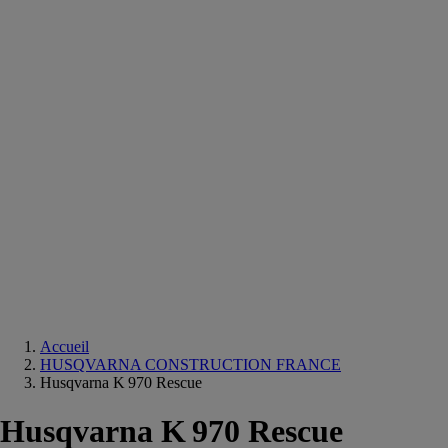
Equipements
salle
de
bain
Douche
Matériaux
salle
de
bain
Meuble
salle
de
bain
Robinetterie
Techniques
sanitaires
Accueil
HUSQVARNA CONSTRUCTION FRANCE
Husqvarna K 970 Rescue
Husqvarna K 970 Rescue