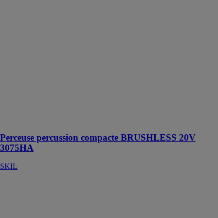
20V 3075HA
SKIL
Perceuse-
visseuse à
percussion
COMPACTE
BRUSHLESS,
extrêmement
COMPACTE
ET LÉGÈRE
avec lampe
LED brevetée
extra large !
Perceuse percussion compacte BRUSHLESS 20V
3075HA
SKIL
Scie à ruban
semi-
automatique
transverse 330
dgh