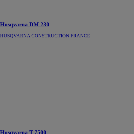
portatif pour
des travaux
légers
Husqvarna DM 230
HUSQVARNA CONSTRUCTION FRANCE
Husqvarna
T 7500
HUSQVARNA
CONSTRUCTION
FRANCE
Aspirateur
industriel
puissant adapté
pour toutes les
opérations où la
qualité de la
collecte des
poussières est
importante
Husqvarna T 7500