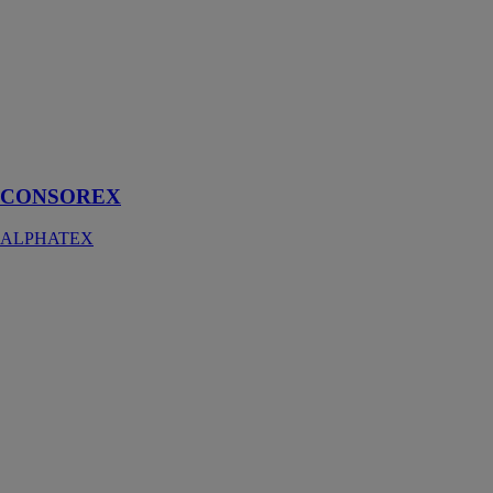
de nos filets les
plus appréciés
et les plus
vendus en
Europe pour le
ravalement des
chantiers courte
durée !
CONSOREX
ALPHATEX
Alphapic leger
- 48 pointes
ALPHATEX
Ces pics anti-
pigeons
Alphapic 48/5
et leurs
aiguilles en
inox,
redoutablement
efficaces pour