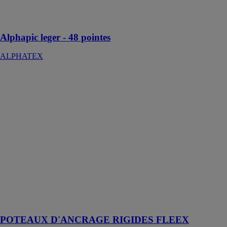
repousser les
oiseaux
Alphapic leger - 48 pointes
ALPHATEX
POTEAUX
D'ANCRAGE
RIGIDES
FLEEX
L'ECHELLE
EUROPEENNE
Poteau
d'ancrage à
sections carrées
en acier
galvanisé pour
sécuriser les
intervenants sur
toiture
POTEAUX D'ANCRAGE RIGIDES FLEEX