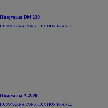
des travaux
légers
Husqvarna DM 230
HUSQVARNA CONSTRUCTION FRANCE
Husqvarna
A 2000
HUSQVARNA
CONSTRUCTION
FRANCE
Épurateur testé
et certifié pour
un usage en
tant que
machine à air
négative et
épurateur d’air
Husqvarna A 2000
HUSQVARNA CONSTRUCTION FRANCE