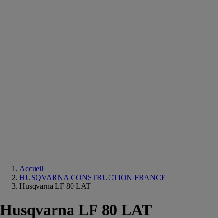
Equipements
salle
de
bain
Douche
Matériaux
salle
de
bain
Meuble
salle
de
bain
Robinetterie
Techniques
sanitaires
Accueil
HUSQVARNA CONSTRUCTION FRANCE
Husqvarna LF 80 LAT
Husqvarna LF 80 LAT