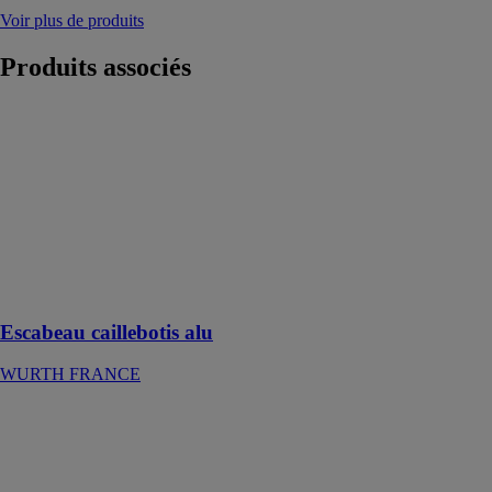
Voir plus de produits
Produits
associés
Escabeau
caillebotis alu
WURTH
FRANCE
Escabeau
professionnel
en aluminium
avec marches
caillebotis
Escabeau caillebotis alu
WURTH FRANCE
CONSOREX
ALPHATEX
Découvrez
ConsoRex, l'un