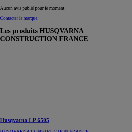
Aucun avis publié pour le moment
Contacter la marque
Les produits
HUSQVARNA
CONSTRUCTION FRANCE
Husqvarna LP
6505
HUSQVARNA
CONSTRUCTION
FRANCE
Rouleau duplex
entièrement
hydraulique
conçu pour le
compactage de
couches fines
Husqvarna LP 6505
HUSQVARNA CONSTRUCTION FRANCE