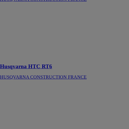
Husqvarna
HTC RT6
HUSQVARNA
CONSTRUCTION
FRANCE
Ponceuse
planétaire avec
trois plateaux à
poncer
Husqvarna HTC RT6
HUSQVARNA CONSTRUCTION FRANCE
Husqvarna DM
230
HUSQVARNA
CONSTRUCTION
FRANCE
Moteur de
carottage
portatif pour