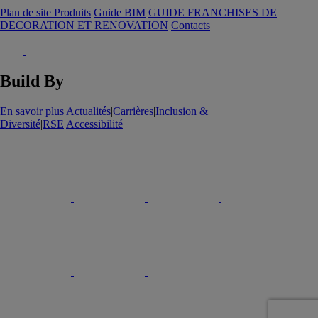
Plan de site Produits
Guide BIM
GUIDE FRANCHISES DE
DECORATION ET RENOVATION
Contacts
Build By
En savoir plus
|
Actualités
|
Carrières
|
Inclusion &
Diversité
|
RSE
|
Accessibilité