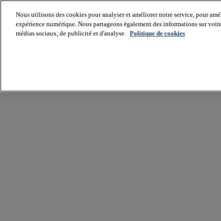
Nous utilisons des cookies pour analyser et améliorer notre service, pour améli
expérience numérique. Nous partageons également des informations sur votre u
médias sociaux, de publicité et d'analyse.
Politique de cookies
Batiradio
Articles
&
expertises
Construction
Tech,
IT,
start-
up
Génie
climatique
Gros
œuvre,
structure
et
enveloppe
Hors
site