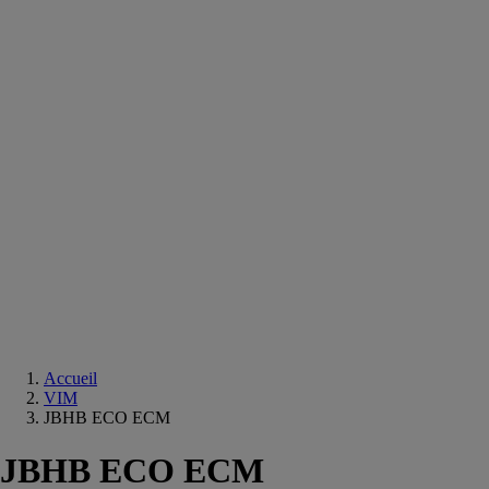
Equipements
salle
de
bain
Douche
Matériaux
salle
de
bain
Meuble
salle
de
bain
Robinetterie
Techniques
sanitaires
Accueil
VIM
JBHB ECO ECM
JBHB ECO ECM