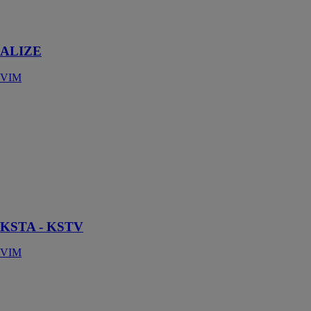
d'extraction
VMC
ALIZE
VIM
KSTA - KSTV
VIM
Introduction
d’air neuf,
chauffage,
climatisation en
ventilation de
process
KSTA - KSTV
VIM
KPCA
VIM