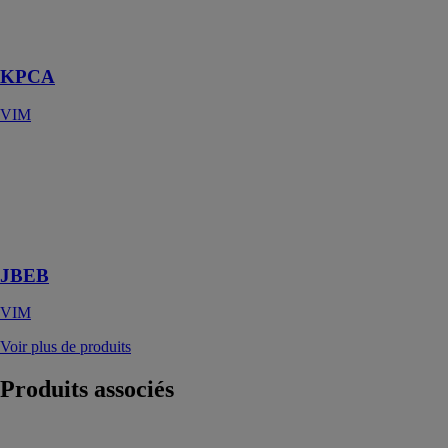
Module de
filtration avec
charbon actif
KPCA
VIM
JBEB
VIM
Caissons
d'extraction C4
non régulés
JBEB
VIM
Voir plus de produits
Produits
associés
Grilles