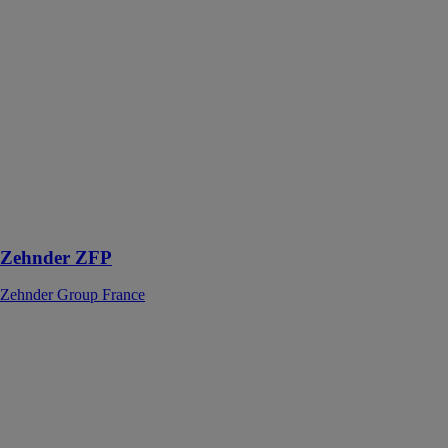
Zehnder ZFP
Zehnder Group
France
Ces panneaux
rayonnants
chauffent et
rafraîchissent
un bâtiment de
manière aussi
confortable
qu’efficace
Zehnder ZFP
Zehnder Group France
CAD HR
OPTIMAL C4
VIM
CTA double
flux V avec
échangeur