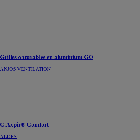
obturables en
aluminium GO
ANJOS
VENTILATION
Grilles à auvent
à poser en
applique sur le
mur
Grilles obturables en aluminium GO
ANJOS VENTILATION
C.Axpir®
Comfort
ALDES
La centrale au
grand confort
d'usage
C.Axpir® Comfort
ALDES