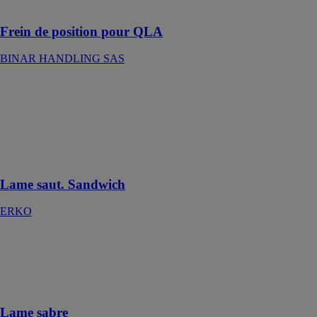
opérateurs
Frein de position pour QLA
BINAR HANDLING SAS
Lame saut.
Sandwich
ERKO
Idéal pour les
panneaux
sandwich
Lame saut. Sandwich
ERKO
Lame sabre
ERKO
Lames pour les
tôles fines
Lame sabre