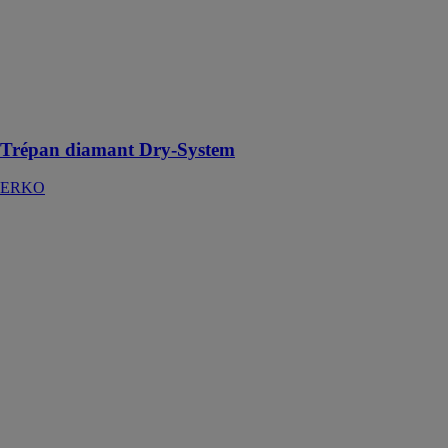
Dry-System
ERKO
Trépan diamant
à sec avec la
technologie
Dry System
Trépan diamant Dry-System
ERKO
Frein de
position pour
QLA
BINAR
HANDLING
SAS
Un frein
pneumatique
conçu pour
optimiser et
rationaliser le
travail des