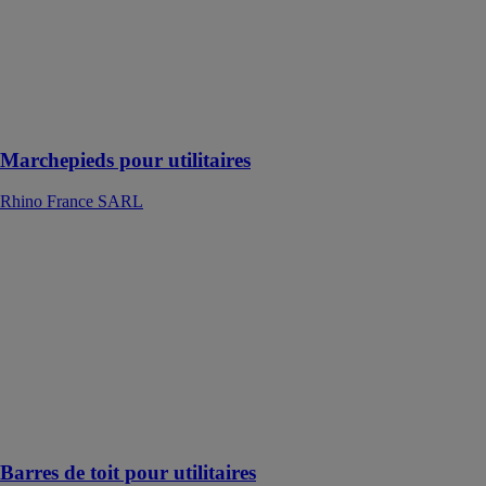
une installation
facile, avec une
compatibilité
directe pour
une utilisation
sans
complications
Marchepieds pour utilitaires
Rhino France SARL
Barres de toit
pour utilitaires
Rhino France
SARL
KammBar Pro
de Rhino est un
système de
barres de toit en
acier durable et
aérodynamique
Barres de toit pour utilitaires