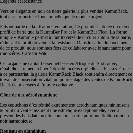
Légèreté et Résistance
Version élégante en noir de notre galerie la plus vendue KammRack,
tout aussi robuste et fonctionnelle que le modèle argent.
Faisant partie de la #KammGeneration, Ce produit est dotée du même
profil de barre que la KammBar Pro et la KammBar Fleet. La forme
unique « Kamm » permet à l’air traversé de circuler autour de la barre,
réduisant le bruit du vent et la résistance. Dans le cadre du lancement
de ce produit, nous sommes fiers de collaborer avec le sanctuaire pour
rhinocéros, Care for Wild.
Cet organisme caritatif essentiel basé en Afrique du Sud sauve,
réhabilite et remet en liberté des rhinocéros orphelins et blessés. Grâce
à ce partenariat, la galerie KammRack Black soutiendra directement ce
travail de conservation vital, un pourcentage des ventes de KammRack
Black étant versées à l’œuvre caritative.
Cône de nez aérodynamique
Les capuchons d’extrémité extrêmement aérodynamiques minimisent
le bruit du vent et assurent une esthétique exceptionnelle, avec à
présent des bâtis latéraux de couleur assortie pour une finition tout en
noir harmonieuse.
Rouleau en aluminium