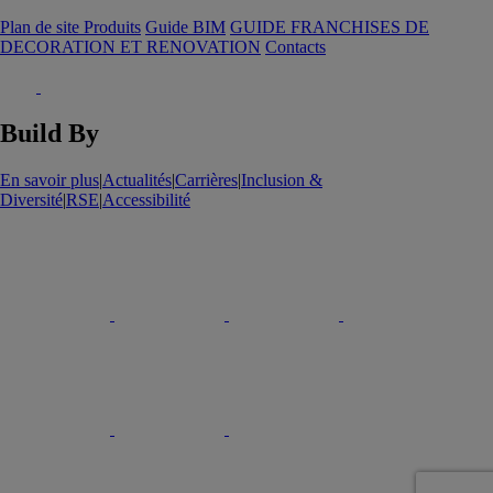
Plan de site Produits
Guide BIM
GUIDE FRANCHISES DE
DECORATION ET RENOVATION
Contacts
Build By
En savoir plus
|
Actualités
|
Carrières
|
Inclusion &
Diversité
|
RSE
|
Accessibilité