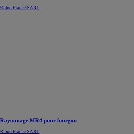
Rhino France SARL
Rayonnage
MR4 pour
fourgon
Rhino France
SARL
Rayonnages
MR4 pour
fourgons
confère une
nouvelle
dimension aux
principes
conceptuels de
qualité,
innovation et
esthétique de la
marque
Rayonnage MR4 pour fourgon
Rhino France SARL