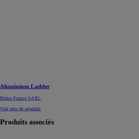
Aluminium
Ladder
Rhino France
SARL
Aluminium
Ladder Rhino
s'adapte à de
nombreux
véhicules
commerciaux
grâce à ses kits
de montage
Aluminium Ladder
Rhino France SARL
Voir plus de produits
Produits
associés
Trépan diamant