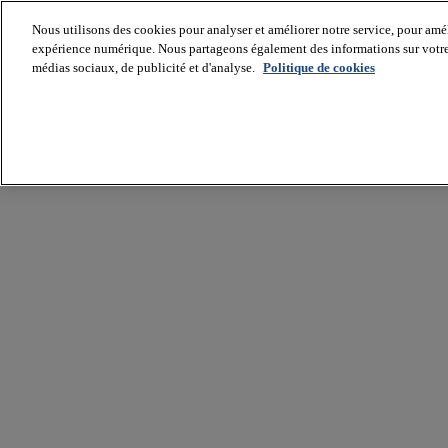
Nous utilisons des cookies pour analyser et améliorer notre service, pour améli
expérience numérique. Nous partageons également des informations sur votre u
médias sociaux, de publicité et d'analyse.
Politique de cookies
Batiradio
Articles
&
expertises
Construction
Tech,
IT,
start-
up
Génie
climatique
Gros
œuvre,
structure
et
enveloppe
Hors
site