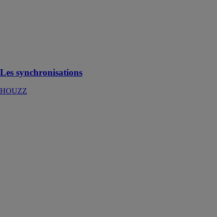
Les
synchronisations
HOUZZ
Utilisez vos
outils préférés
sur Houzz Pro
Les synchronisations
HOUZZ
Recouvrement
de créances
Pouey
International
Une solution
complète et
spécialisée pour
le
recouvrement
de créances,
intégrant des
compétences