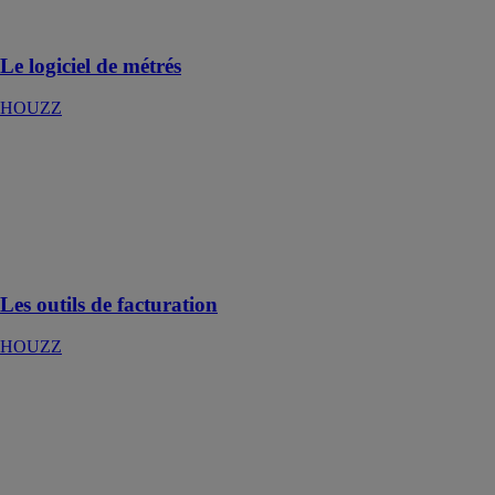
métrés en un
temps record
Le logiciel de métrés
HOUZZ
Les outils de
facturation
HOUZZ
Faites-vous
régler en temps
et en heure
Les outils de facturation
HOUZZ
L'application
mobile
HOUZZ
Gérez vos
chantiers où