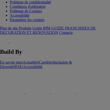
Politique de confidentialité
Conditions d'utilisation
Politique de Cookies
Accessibilité
Paramétrer les cookies
Plan de site Produits
Guide BIM
GUIDE FRANCHISES DE
DECORATION ET RENOVATION
Contacts
Build By
En savoir plus
|
Actualités
|
Carrières
|
Inclusion &
Diversité
|
RSE
|
Accessibilité