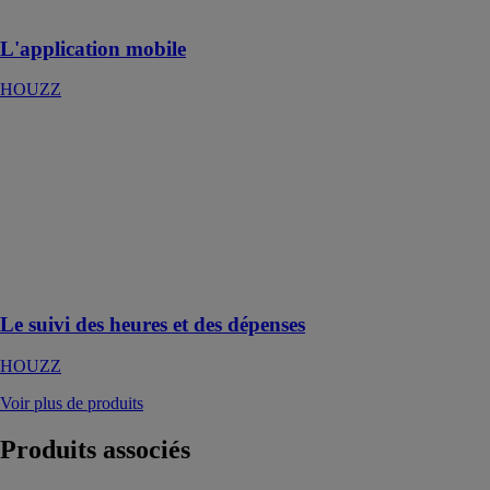
que vous soyez
L'application mobile
HOUZZ
Le suivi des
heures et des
dépenses
HOUZZ
Comptabilisez
chaque heure
travaillée par
vos équipes
Le suivi des heures et des dépenses
HOUZZ
Voir plus de produits
Produits
associés