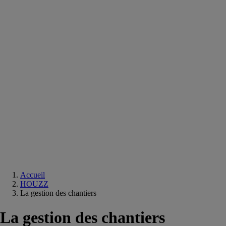
Equipements
salle
de
bain
Douche
Matériaux
salle
de
bain
Meuble
salle
de
bain
Robinetterie
Techniques
sanitaires
Accueil
HOUZZ
La gestion des chantiers
La gestion des chantiers