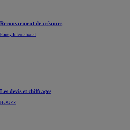
pointues en
gestion et en
droit
Recouvrement de créances
Pouey International
Les devis et
chiffrages
HOUZZ
Soyez le
premier à
remettre un
devis précis
Les devis et chiffrages
HOUZZ
Les outils de
facturation
HOUZZ