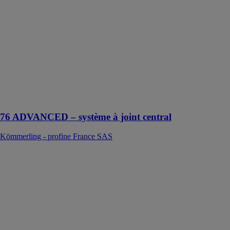
SAS
Avec la gamme
76mm
ADVANCED,
KÖMMERLING
vous propose la
plus
performante
solution pour
de belles
76 ADVANCED – système à joint central
Kömmerling - profine France SAS
PREMIDOOR
76 LUX
Kömmerling -
profine France
SAS
Plus de
lumière, plus de
confort, plus de