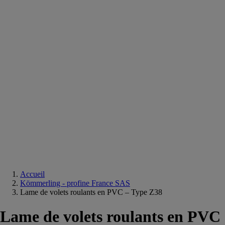
Equipements
salle
de
bain
Douche
Matériaux
salle
de
bain
Meuble
salle
de
bain
Robinetterie
Techniques
sanitaires
Accueil
Kömmerling - profine France SAS
Lame de volets roulants en PVC – Type Z38
Lame de volets roulants en PVC