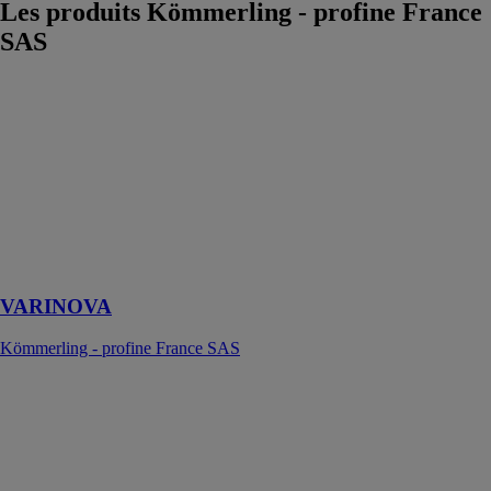
Les produits
Kömmerling - profine France
SAS
VARINOVA
Kömmerling -
profine France
SAS
Le caisson de
volet roulant
avec option bso
et/ou
moustiquaire
VARINOVA
Kömmerling - profine France SAS
76
ADVANCED
– système à
joint central
Kömmerling -
profine France