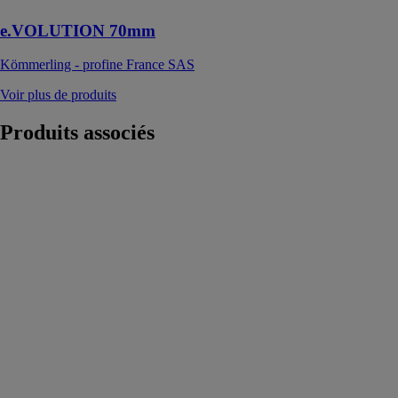
e.VOLUTION 70mm
Kömmerling - profine France SAS
Voir plus de produits
Produits
associés
Systèmes pour
vitres
coulissantes
ARLU
Ferrures
coulissantes en
bas pour des
poids allant
jusqu’à 60 kg
par panneau et
combinables
pour une
juxtaposition
infinie de