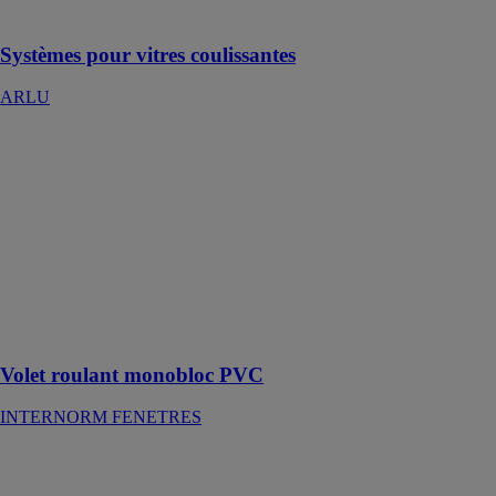
panneaux
Systèmes pour vitres coulissantes
ARLU
Volet roulant
monobloc PVC
INTERNORM
FENETRES
Le caisson est
constitué de
parois en PVC
dans lequel est
intégré le
tablier de volet
Volet roulant monobloc PVC
INTERNORM FENETRES
Portails
aluminium et
clôtures