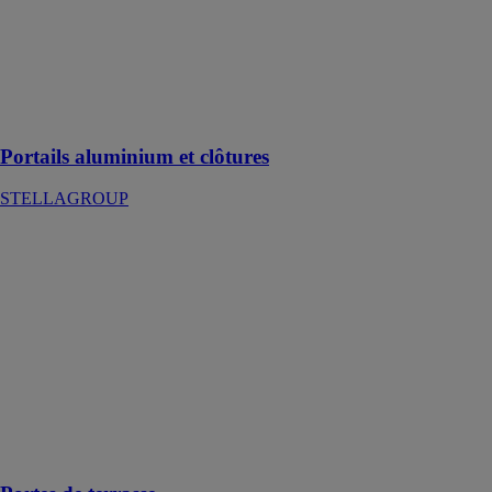
STELLAGROUP
Plus de 2 000
modèles de
portails haut de
gamme
Portails aluminium et clôtures
STELLAGROUP
Portes de
terrasse
HEROAL
JOHANN
HENKENJOHANN
Portes de
terrasse en
aluminium pour
une expérience
de l’espace
extraordinaire