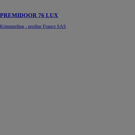
perspectives
PREMIDOOR 76 LUX
Kömmerling - profine France SAS
e.VOLUTION
70mm
Kömmerling -
profine France
SAS
Choisissez
KÖMMERLING,
la marque
premium de
profilés PVC.
Avec notre
gamme
e.VOLUTION
70mm, nous
vous proposons
la plus belle
offre pour vos
projets.