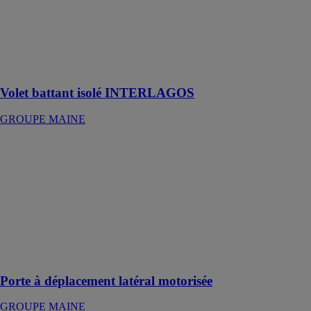
Une excellente
isolation avec
un aspect
authentique et
traditionnel
Volet battant isolé INTERLAGOS
GROUPE MAINE
Porte à
déplacement
latéral
motorisée
GROUPE
MAINE
Confort
d’utilisation et
gain de place
Porte à déplacement latéral motorisée
GROUPE MAINE