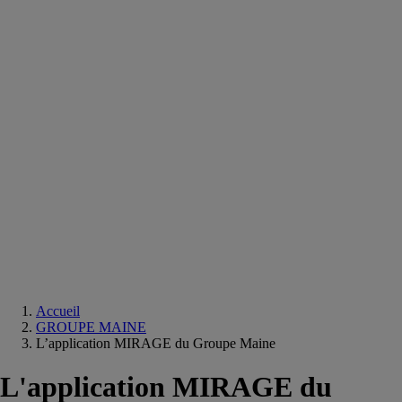
Equipements
salle
de
bain
Douche
Matériaux
salle
de
bain
Meuble
salle
de
bain
Robinetterie
Techniques
sanitaires
Accueil
GROUPE MAINE
L’application MIRAGE du Groupe Maine
L'application MIRAGE du