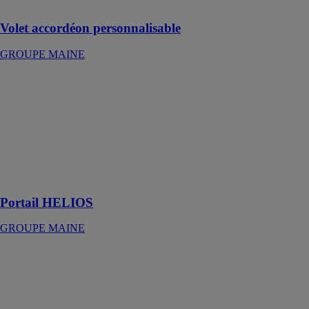
laqué
Volet accordéon personnalisable
GROUPE MAINE
Portail
HELIOS
GROUPE
MAINE
Investir dans un
portail, c’est
faire un choix
durable
Portail HELIOS
GROUPE MAINE
Volet battant
isolé
INTERLAGOS
GROUPE
MAINE