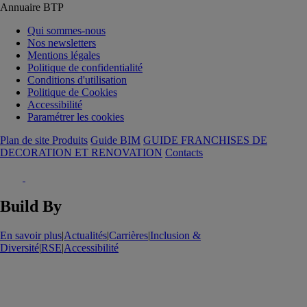
Annuaire BTP
Qui sommes-nous
Nos newsletters
Mentions légales
Politique de confidentialité
Conditions d'utilisation
Politique de Cookies
Accessibilité
Paramétrer les cookies
Plan de site Produits
Guide BIM
GUIDE FRANCHISES DE
DECORATION ET RENOVATION
Contacts
Build By
En savoir plus
|
Actualités
|
Carrières
|
Inclusion &
Diversité
|
RSE
|
Accessibilité