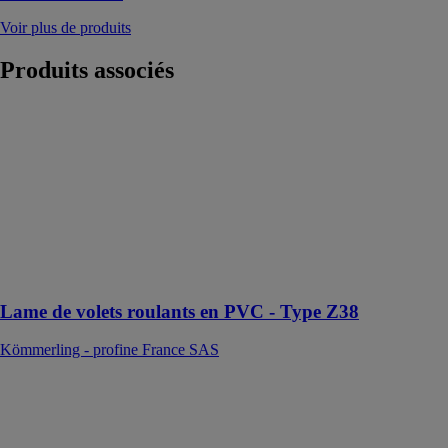
Voir plus de produits
Produits
associés
Lame de volets
roulants en
PVC - Type
Z38
Kömmerling -
profine France
SAS
Idéal pour
rénovations
Lame de volets roulants en PVC - Type Z38
Kömmerling - profine France SAS
Verrou à
combinaison
mécanique
avec pêne