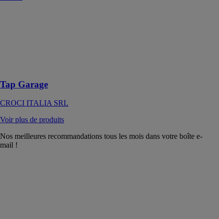
Tap Garage
CROCI
ITALIA SRL
Le système
innovateur de
fermeture
Tap Garage
CROCI ITALIA SRL
Voir plus de produits
Nos meilleures recommandations tous les mois dans votre boîte e-
mail !