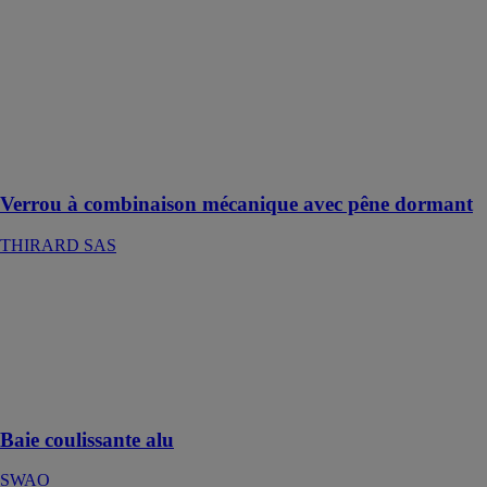
dormant
THIRARD
SAS
Un système à
code facilite la
gestion de
certains
bâtiments
Verrou à combinaison mécanique avec pêne dormant
THIRARD SAS
Baie
coulissante alu
SWAO
Design et
sécurité en un
seul produit
Baie coulissante alu
SWAO