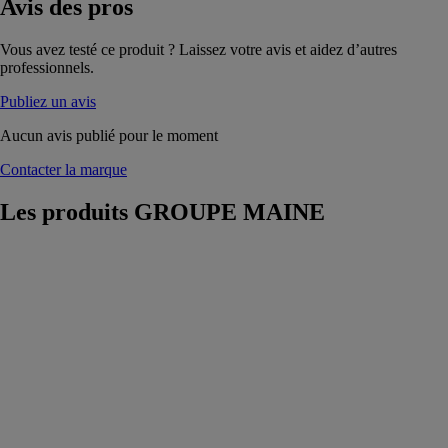
Avis
des pros
Vous avez testé ce produit ? Laissez votre avis et aidez d’autres
professionnels.
Publiez un avis
Aucun avis publié pour le moment
Contacter la marque
Les produits
GROUPE MAINE
Volet
accordéon
personnalisable
GROUPE
MAINE
Volet
accordéon avec
fermeture par
verrou targette
en aluminium