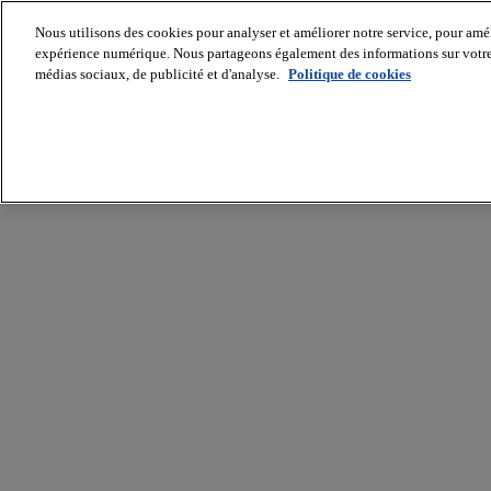
Nous utilisons des cookies pour analyser et améliorer notre service, pour améli
expérience numérique. Nous partageons également des informations sur votre u
médias sociaux, de publicité et d'analyse.
Politique de cookies
Batiradio
Articles
&
expertises
Construction
Tech,
IT,
start-
up
Génie
climatique
Gros
œuvre,
structure
et
enveloppe
Hors
site