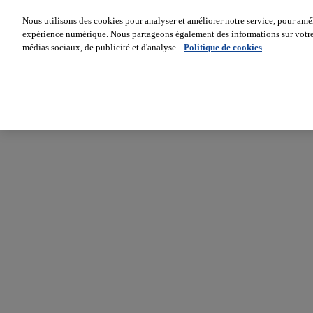
Nous utilisons des cookies pour analyser et améliorer notre service, pour améli
expérience numérique. Nous partageons également des informations sur votre u
médias sociaux, de publicité et d'analyse.
Politique de cookies
Batiradio
Articles
&
expertises
Construction
Tech,
IT,
start-
up
Génie
climatique
Gros
œuvre,
structure
et
enveloppe
Hors
site