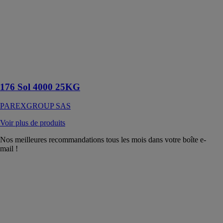
25KG
PAREXGROUP
SAS
Un ragréage
autolissant pour
sol intérieur ou
extérieur
176 Sol 4000 25KG
PAREXGROUP SAS
Voir plus de produits
Nos meilleures recommandations tous les mois dans votre boîte e-
mail !