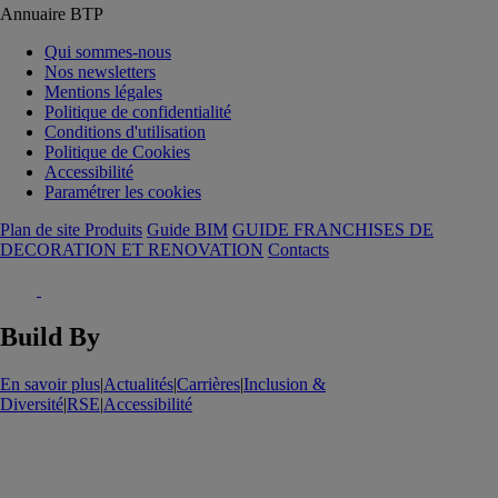
Annuaire BTP
Qui sommes-nous
Nos newsletters
Mentions légales
Politique de confidentialité
Conditions d'utilisation
Politique de Cookies
Accessibilité
Paramétrer les cookies
Plan de site Produits
Guide BIM
GUIDE FRANCHISES DE
DECORATION ET RENOVATION
Contacts
Build By
En savoir plus
|
Actualités
|
Carrières
|
Inclusion &
Diversité
|
RSE
|
Accessibilité