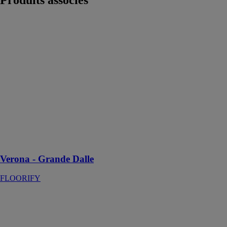
Produits
associés
Verona -
Grande Dalle
FLOORIFY
Choisissez
Verona F023 si
vous souhaitez
transformer
votre maison
avec une gaieté
ludique sans
sacrifier la
commodité et la
durabilité
Verona - Grande Dalle
FLOORIFY
Sikafloor®-400
N Elastic FR
SIKA
FRANCE SAS