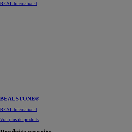
BEAL International
BEALSTONE®
BEAL
International
Ce revêtement
minéral est une
solution
totalement
personnalisable
qui offre aux
projets de
décoration ou
de rénovation
un cachet sans
pareil
BEALSTONE®
BEAL International
Voir plus de produits