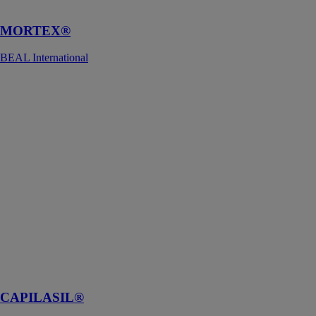
qu’extérieurs
MORTEX®
BEAL International
CAPILASIL®
BEAL
International
Hydrofuges
conçus pour
offrir une
protection
maximale
contre les
problèmes
d'humidité en
surface ou
ascensionnelle
sur les murs et
les façades
CAPILASIL®