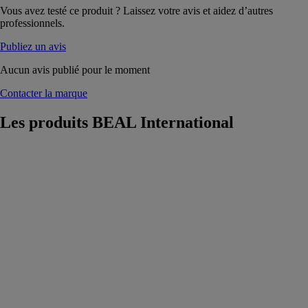
Vous avez testé ce produit ? Laissez votre avis et aidez d’autres
professionnels.
Publiez un avis
Aucun avis publié pour le moment
Contacter la marque
Les produits
BEAL International
MORTEX®
BEAL
International
Le revêtement
MORTEX®
s’adapte à vos
surfaces et offre
un look
inégalable à
vos douches,
sols, piscines,
tant intérieurs