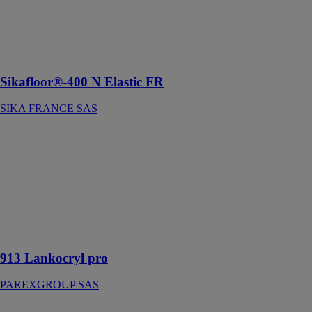
Revêtement
d'étanchéité
polyuréthanne
circulable
Sikafloor®-400 N Elastic FR
SIKA FRANCE SAS
913 Lankocryl
pro
PAREXGROUP
SAS
Colle acrylique
sols pvc et
revêtements
textiles
913 Lankocryl pro
PAREXGROUP SAS
176 Sol 4000