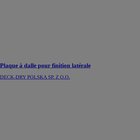
Plaque à dalle
pour finition
latérale
DECK-DRY
POLSKA SP.
Z O.O.
Habillage
latéral d’une
terrasse ventilée
Plaque à dalle pour finition latérale
DECK-DRY POLSKA SP. Z O.O.
Plots pour
lambourdes
pour fondations
battues
DECK-DRY
POLSKA SP.
Z O.O.
Un soutien
stable et