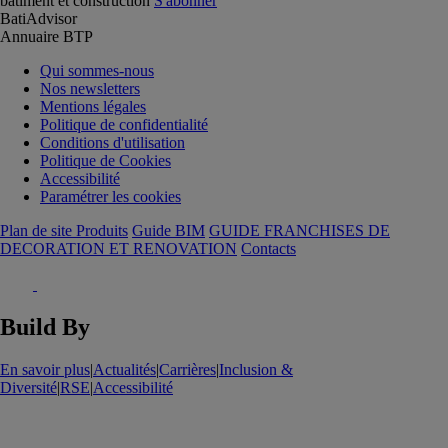
batiment et construction
S'abonner
BatiAdvisor
Annuaire BTP
Qui sommes-nous
Nos newsletters
Mentions légales
Politique de confidentialité
Conditions d'utilisation
Politique de Cookies
Accessibilité
Paramétrer les cookies
Plan de site Produits
Guide BIM
GUIDE FRANCHISES DE
DECORATION ET RENOVATION
Contacts
Build By
En savoir plus
|
Actualités
|
Carrières
|
Inclusion &
Diversité
|
RSE
|
Accessibilité