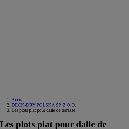
Equipements
salle
de
bain
Douche
Matériaux
salle
de
bain
Meuble
salle
de
bain
Robinetterie
Techniques
sanitaires
Accueil
DECK-DRY POLSKA SP. Z O.O.
Les plots plat pour dalle de terrasse
Les plots plat pour dalle de