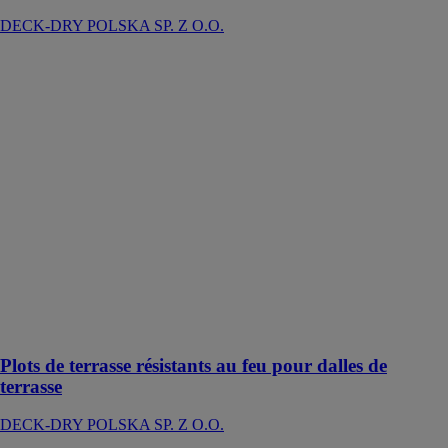
DECK-DRY POLSKA SP. Z O.O.
Plots de
terrasse
résistants au feu
pour dalles de
terrasse
DECK-DRY
POLSKA SP.
Z O.O.
Pour les
terrasses
professionnelles
nécessitant une
meilleure
résistance au
feu
Plots de terrasse résistants au feu pour dalles de
terrasse
DECK-DRY POLSKA SP. Z O.O.