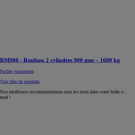
900 est conçu
pour le
compactage des
couches de
base et de
finition de
l’asphalte ainsi
que les couches
de granulats
RM900 - Rouleau 2 cylindres 900 mm – 1600 kg
Paclite equipment
Voir plus de produits
Nos meilleures recommandations tous les mois dans votre boîte e-
mail !