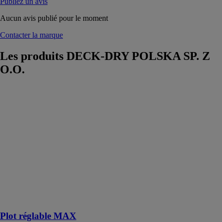
Publiez un avis
Aucun avis publié pour le moment
Contacter la marque
Les produits
DECK-DRY POLSKA SP. Z
O.O.
Plot réglable
MAX
DECK-DRY
POLSKA SP.
Z O.O.
Plot idéal pour
la construction
de terrasses et
d'autres
structures aux
exigences plus
élevées
Plot réglable MAX