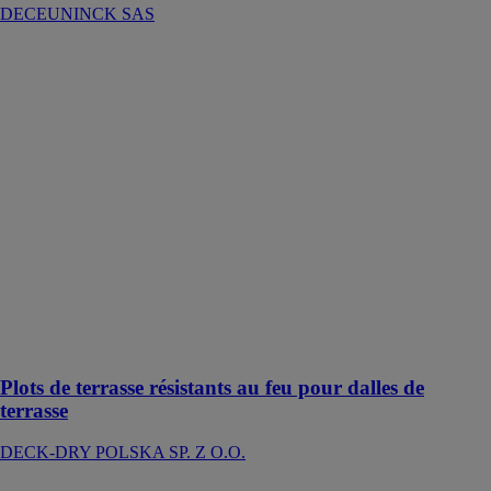
DECEUNINCK SAS
Plots de
terrasse
résistants au feu
pour dalles de
terrasse
DECK-DRY
POLSKA SP.
Z O.O.
Pour les
terrasses
professionnelles
nécessitant une
meilleure
résistance au
feu
Plots de terrasse résistants au feu pour dalles de
terrasse
DECK-DRY POLSKA SP. Z O.O.
Reversus