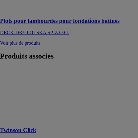
durable des
lambourdes
Plots pour lambourdes pour fondations battues
DECK-DRY POLSKA SP. Z O.O.
Voir plus de produits
Produits
associés
Twinson Click
DECEUNINCK
SAS
Twinson Click
est une solution
de pose de
terrasse pour
l’installateur
professionnel
Twinson Click