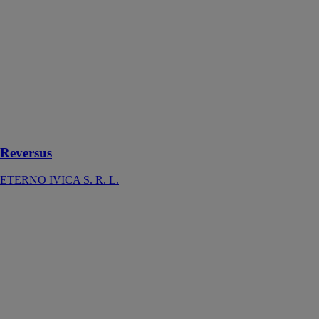
ETERNO
IVICA S. R. L.
Reversus, un
seul produit
utilisable aussi
bien pour la
pose des dalles
que pour les
lambourdes
Reversus
ETERNO IVICA S. R. L.
RM900 -
Rouleau 2
cylindres 900
mm – 1600 kg
Paclite
equipment
Le rouleau
vibrant
ROADMASTER