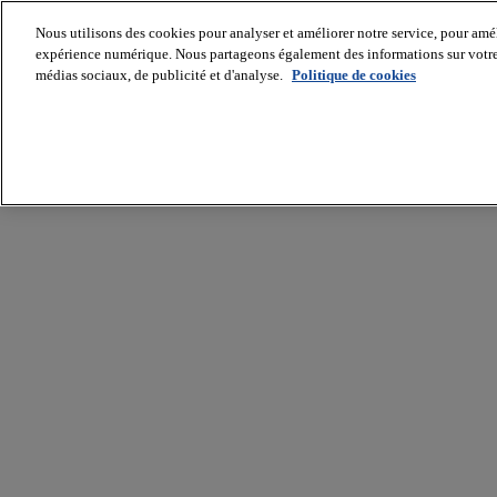
Nous utilisons des cookies pour analyser et améliorer notre service, pour améli
expérience numérique. Nous partageons également des informations sur votre u
médias sociaux, de publicité et d'analyse.
Politique de cookies
Batiradio
Articles
&
expertises
Construction
Tech,
IT,
start-
up
Génie
climatique
Gros
œuvre,
structure
et
enveloppe
Hors
site