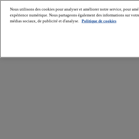
Nous utilisons des cookies pour analyser et améliorer notre service, pour améli
expérience numérique. Nous partageons également des informations sur votre u
médias sociaux, de publicité et d'analyse.
Politique de cookies
Batiradio
Articles
&
expertises
Construction
Tech,
IT,
start-
up
Génie
climatique
Gros
œuvre,
structure
et
enveloppe
Hors
site