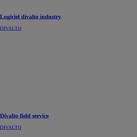
production
Logiciel divalto industry
DIVALTO
Divalto field
service
DIVALTO
Divalto Field
Service est une
solution métier
complète pour
gérer
efficacement
les opérations
depuis le siège
jusqu'au terrain
Divalto field service
DIVALTO