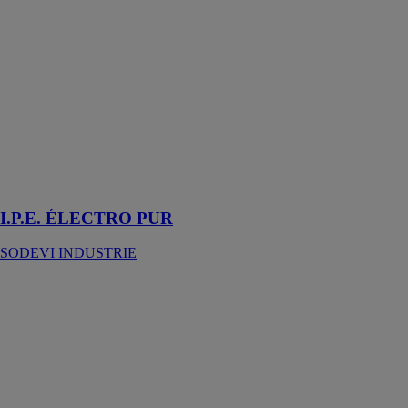
SODEVI
INDUSTRIE
I.P.E.
ÉLECTRO Pur
est un Inverseur
de Polarité
Electromagnétique
permettant le
traitement des
remontées
capillaires
I.P.E. ÉLECTRO PUR
SODEVI INDUSTRIE
Tekla
PowerFab
TRIMBLE
Une suite
logicielle
simple pour les
charpentiers