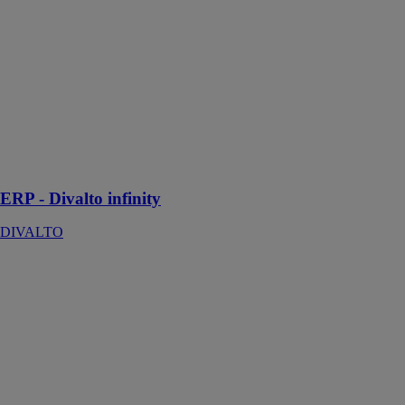
ERP - Divalto
infinity
DIVALTO
Divalto infinity
est le logiciel
qui
accompagne les
PME et ETI
dans leur
croissance
ERP - Divalto infinity
DIVALTO
Divalto
business
DIVALTO
Divalto
business est
une solution de
gestion pour
tous les métiers