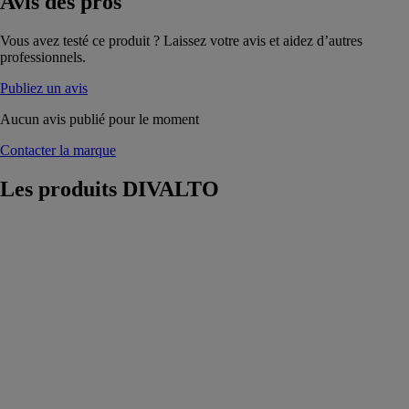
Avis
des pros
Vous avez testé ce produit ? Laissez votre avis et aidez d’autres
professionnels.
Publiez un avis
Aucun avis publié pour le moment
Contacter la marque
Les produits
DIVALTO
Logiciel divalto
industry
DIVALTO
Le logiciel
divalto industry
intègre des
réponses
spécifiques
pour organiser
au mieux vos
ressources de