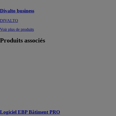
du commerce
Divalto business
DIVALTO
Voir plus de produits
Produits
associés
Logiciel EBP
Bâtiment PRO
EBP
Gérez votre
entreprise en
toute simplicité
grâce à notre
solution SaaS
dédiée aux
TPE du
bâtiment
Logiciel EBP Bâtiment PRO