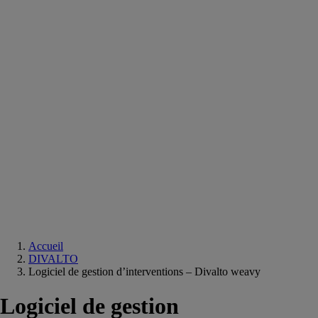
Equipements
salle
de
bain
Douche
Matériaux
salle
de
bain
Meuble
salle
de
bain
Robinetterie
Techniques
sanitaires
Accueil
DIVALTO
Logiciel de gestion d’interventions – Divalto weavy
Logiciel de gestion