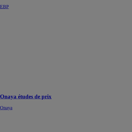
EBP
Onaya études
de prix
Onaya
Un logiciel
d’étude de prix
adapté à toutes
les entreprises
du BTP Avec
Onaya,
n’attendez plus
pour chiffrer
sereinement
vos études !
Onaya études de prix
Onaya
I.P.E.
ÉLECTRO
PUR