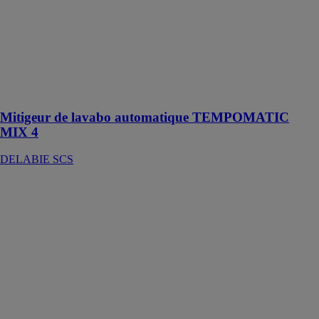
MIX 4
DELABIE
SCS
Mitigeur de
lavabo
électronique
mural, kit 2/2
Mitigeur de lavabo automatique TEMPOMATIC
MIX 4
DELABIE SCS
ILO 2
RABATTABLE
EDOUARD
ROUSSEAU
Mitigeur évier
ILO 2
RABATTABLE
avec cartouche
céramique Ø
35 mm