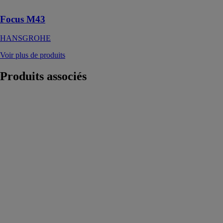
Focus M43
HANSGROHE
Voir plus de produits
Produits
associés
MALOO
EDOUARD
ROUSSEAU
Mitigeur évier
MALOO avec
un aérateur
réducteur de
débit (invisible
et facile à
retirer avec une
pièce de
monnaie, pour
une esthétique
encore plus