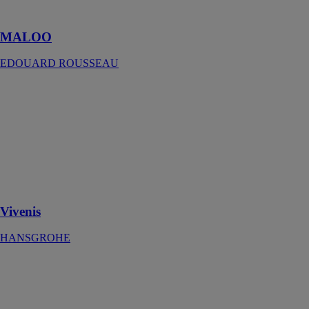
épurée )
MALOO
EDOUARD ROUSSEAU
Vivenis
HANSGROHE
Mitigeur de
lavabo 210
avec bec
pivotant à 120°
sans tirette ni
vidage
Vivenis
HANSGROHE
Mitigeur de
lavabo
automatique
TEMPOMATIC