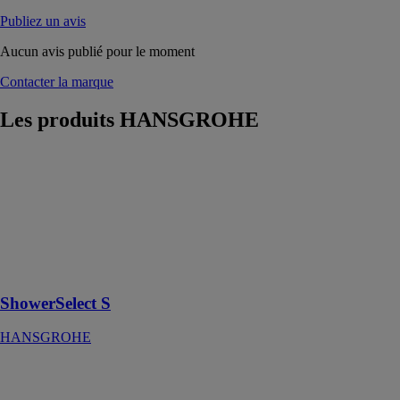
Publiez un avis
Aucun avis publié pour le moment
Contacter la marque
Les produits
HANSGROHE
ShowerSelect S
HANSGROHE
Set de finition
pour mitigeur
mécanique
encastré avec 2
fonctions
ShowerSelect S
HANSGROHE
Focus M42
HANSGROHE