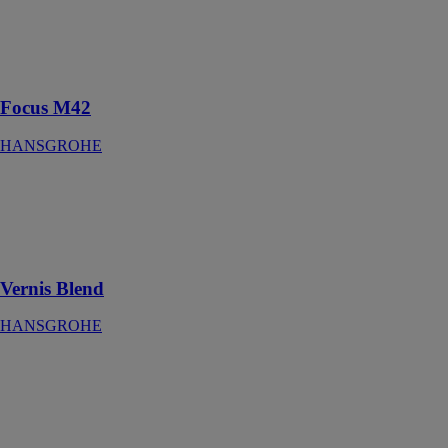
Mitigeur de
cuisine 100,
CoolStart / 2
vitesses, 1 jet
Focus M42
HANSGROHE
Vernis Blend
HANSGROHE
Douche de tête
200 1jet
Vernis Blend
HANSGROHE
Focus M43
HANSGROHE
Mitigeur de
cuisine 120, 1
jet