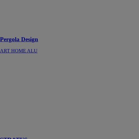
de pergolas
design sauront
vous
surprendre et
vous séduire
Pergola Design
ART HOME ALU
STRATUS
ART HOME
ALU
Faîtes
l’expérience de
la vie en plein
air et du
bonheur de se
retrouver entre
amis autour
d’une bonne
table