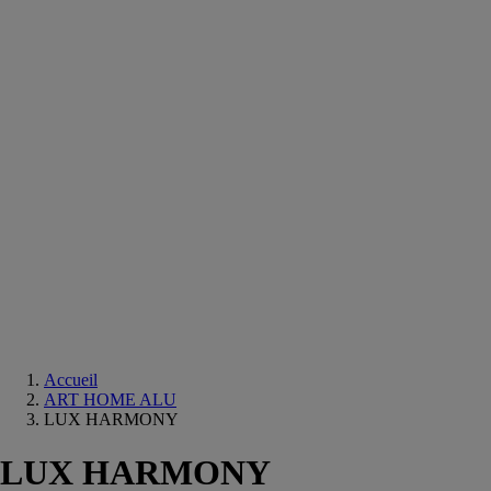
Equipements
salle
de
bain
Douche
Matériaux
salle
de
bain
Meuble
salle
de
bain
Robinetterie
Techniques
sanitaires
Accueil
ART HOME ALU
LUX HARMONY
LUX HARMONY