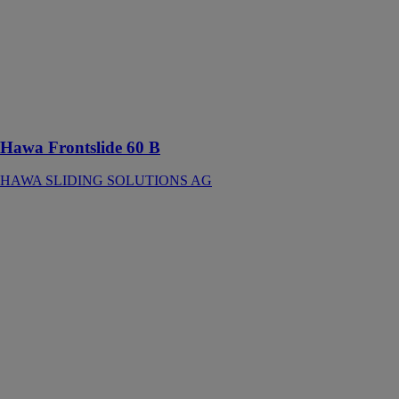
AG
Ferrure pour
volets en bois
ou métal à
roulement en
haut jusqu’à 60
kg
Hawa Frontslide 60 B
HAWA SLIDING SOLUTIONS AG
Hawa
Frontslide 100
A Symmetric 2
HAWA
SLIDING
SOLUTIONS
AG
Ferrure pour 2
volets en bois
ou métal à
ouverture