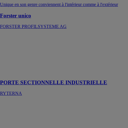
Unique en son genre conviennent à l'intérieur comme à l'extérieur
Forster unico
FORSTER PROFILSYSTEME AG
PORTE
SECTIONNELLE
INDUSTRIELLE
RYTERNA
Le type de
porte le plus
polyvalent
PORTE SECTIONNELLE INDUSTRIELLE
RYTERNA
Hawa
Frontslide 60 B
HAWA
SLIDING
SOLUTIONS