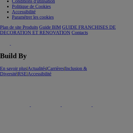
Conditions d'utilisation
Politique de Cookies
Accessibilité
Paramétrer les cookies
Plan de site Produits
Guide BIM
GUIDE FRANCHISES DE
DECORATION ET RENOVATION
Contacts
Build By
En savoir plus
|
Actualités
|
Carrières
|
Inclusion &
Diversité
|
RSE
|
Accessibilité