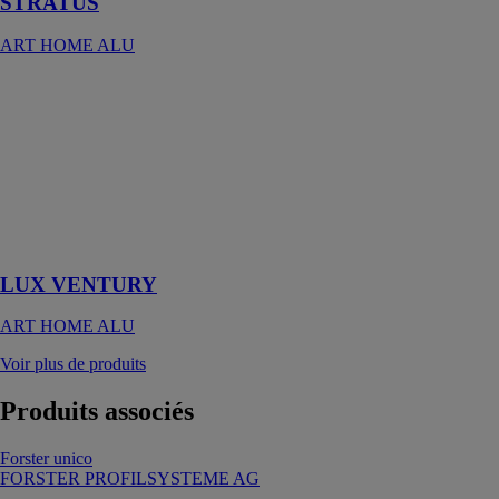
STRATUS
ART HOME ALU
LUX
VENTURY
ART HOME
ALU
Avec LUX
VENTURY, le
confort est
enfin accessible
LUX VENTURY
ART HOME ALU
Voir plus de produits
Produits
associés
Forster unico
FORSTER PROFILSYSTEME AG