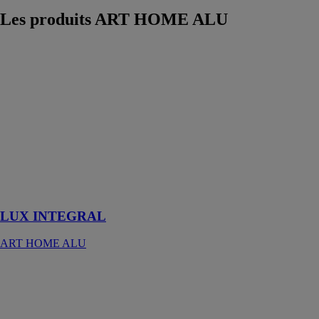
Les produits
ART HOME ALU
LUX
INTEGRAL
ART HOME
ALU
Transformez
votre terrasse
en cuisine d’été
comme un lieu
de réception
ouvert sur le
jardin
LUX INTEGRAL
ART HOME ALU
Pergola Design
ART HOME
ALU
Nos modèles