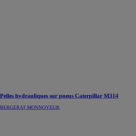
BERGERAT
MONNOYEUR
Obtenez une
productivité et
de résultats
identiques avec
jusqu'à 5 % de
carburant en
moins et
travaillez plus
longtemps avec
un réservoir de
carburant plus
volumineux
que le M314F
Pelles hydrauliques sur pneus Caterpillar M314
BERGERAT MONNOYEUR
Chargeurs
compacts
rigides 242D3
BERGERAT