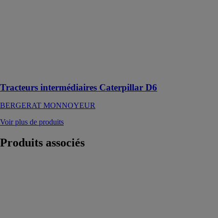
entièrement
automatique,
son rendement
énergétique
exceptionnel et
ses coûts
d'entretien
réduits
Tracteurs intermédiaires Caterpillar D6
BERGERAT MONNOYEUR
Voir plus de produits
Produits
associés
Chariot
élévateur
télescopique
rotatif RTH
5.18
MAGNI TH
FRANCE