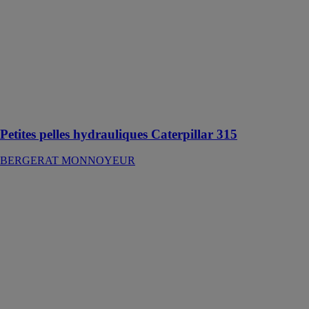
simplifiés, la
pelle 315
permet d'éviter
toute
immobilisation
et vous permet
de travailler
rapidement et
efficacement
Petites pelles hydrauliques Caterpillar 315
BERGERAT MONNOYEUR
Tracteurs
intermédiaires
Caterpillar D6
BERGERAT
MONNOYEUR
Déplacez les
matériaux à
moindre coût
grâce à sa
transmission