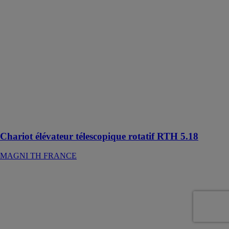
Le modèle
RTH 5.18 est
un chariot
élévateur
télescopique
rotatif idéal à la
fois en tant
qu’équipement
sur site et dans
un parc
d’engins de
location
Chariot élévateur télescopique rotatif RTH 5.18
MAGNI TH FRANCE
Mini pelle Cat
300.9D
BERGERAT
MONNOYEUR
Une excellente
machine pour