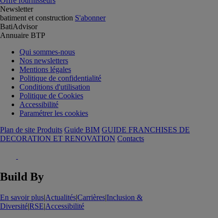
Offre fournisseurs
Newsletter
batiment et construction
S'abonner
BatiAdvisor
Annuaire BTP
Qui sommes-nous
Nos newsletters
Mentions légales
Politique de confidentialité
Conditions d'utilisation
Politique de Cookies
Accessibilité
Paramétrer les cookies
Plan de site Produits
Guide BIM
GUIDE FRANCHISES DE
DECORATION ET RENOVATION
Contacts
Build By
En savoir plus
|
Actualités
|
Carrières
|
Inclusion &
Diversité
|
RSE
|
Accessibilité