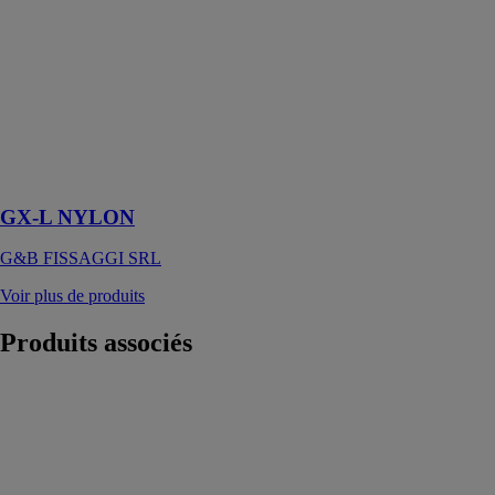
NYLON est
une cheville de
fixation
innovante,
conçue pour
des applications
nécessitant un
maintien
prolongé
GX-L NYLON
G&B FISSAGGI SRL
Voir plus de produits
Produits
associés
Kaza
ASSA
ABLOY
FRANCE SAS
Kaza est un