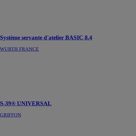
équipée
d'alvéoles en
mousse et
d'inserts de
plateau
Système servante d'atelier BASIC 8.4
WURTH FRANCE
S-39®
UNIVERSAL
GRIFFON
Flux décapant
universel sans
acides
S-39® UNIVERSAL
GRIFFON
FOUDROR
PERIMETRE