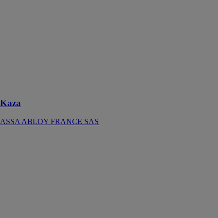
ensemble de
poignées et de
garnitures pour
portes et
fenêtres, conçu
pour une
utilisation dans
les bâtiments
résidentiels ou
professionnels
Kaza
ASSA ABLOY FRANCE SAS
Système
servante
d'atelier
BASIC 8.4
WURTH
FRANCE
Servante
d'atelier unique
pouvant être