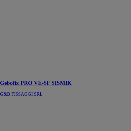
SRL
Scellement
chimique de
haute
performance,
convient aux
applications sur
bois. Certifié
CE pour les
applications sur
maçonnerie
pleine et
perforée
Gebofix PRO VE-SF SISMIK
G&B FISSAGGI SRL
GX-L NYLON
G&B
FISSAGGI
SRL
Le GX-L