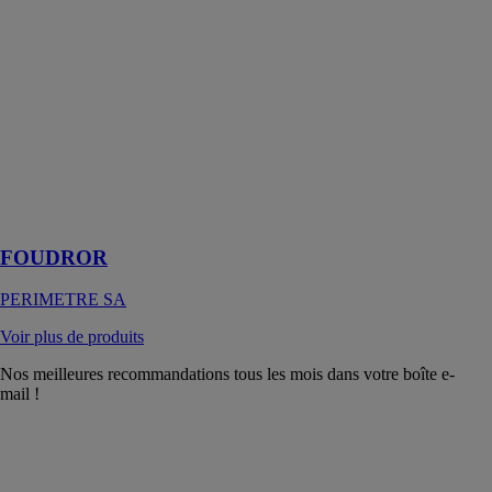
SA
Insecticide
liquide
pulvérisable à
effet
foudroyant
contre tous les
insectes volants
ou rampants
(spécial guêpes
et frelons)
FOUDROR
PERIMETRE SA
Voir plus de produits
Nos meilleures recommandations tous les mois dans votre boîte e-
mail !