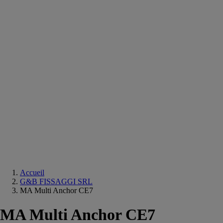
Equipements
salle
de
bain
Douche
Matériaux
salle
de
bain
Meuble
salle
de
bain
Robinetterie
Techniques
sanitaires
Accueil
G&B FISSAGGI SRL
MA Multi Anchor CE7
MA Multi Anchor CE7