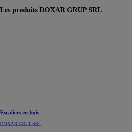
Les produits
DOXAR GRUP SRL
Escaliers en
bois
DOXAR
GRUP SRL
Les escaliers
intérieurs en
bois fabriqués
allient design
unique et
fonctionnalité,
devenant des
pièces
maîtresses dans
tout espace
intérieur
Escaliers en bois
DOXAR GRUP SRL