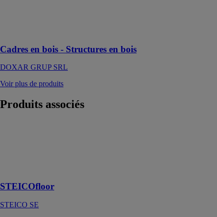
stabilité et
durabilité à
toutes vos
constructions
Cadres en bois - Structures en bois
DOXAR GRUP SRL
Voir plus de produits
Produits
associés
STEICOfloor
STEICO SE
Isolant sous
parquets
massifs
STEICOfloor
STEICO SE