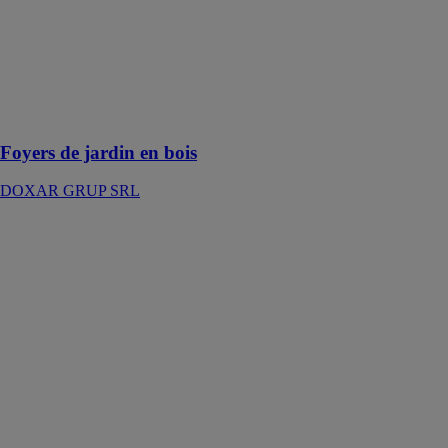
Passez votre
temps libre
dans un gazebo
en bois au
design
classique ou
personnalisé
Foyers de jardin en bois
DOXAR GRUP SRL
Cadres en bois
- Structures en
bois
DOXAR
GRUP SRL
Nos charpentes
en bois sont
pensées pour
offrir une
robustesse
inégalée,
garantissant