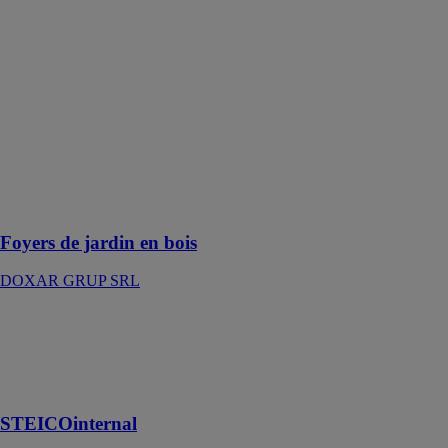
Foyers de
jardin en bois
DOXAR
GRUP SRL
Passez votre
temps libre
dans un gazebo
en bois au
design
classique ou
personnalisé
Foyers de jardin en bois
DOXAR GRUP SRL
STEICOinternal
STEICO SE
Isolant intérieur
en fibre de bois
STEICOinternal