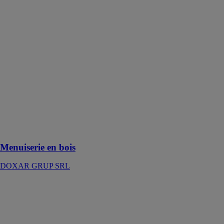
Menuiserie en
bois
DOXAR
GRUP SRL
La menuiserie
en bois est
durable,
respectueuse de
l'environnement
et donne à
votre maison
un aspect
chaleureux et
naturel
Menuiserie en bois
DOXAR GRUP SRL
Foyers de
jardin en bois
DOXAR
GRUP SRL