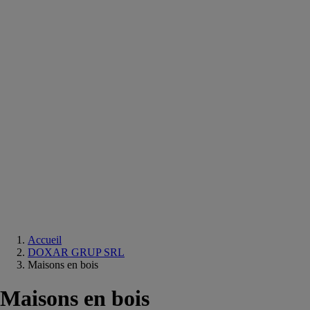
Equipements
salle
de
bain
Douche
Matériaux
salle
de
bain
Meuble
salle
de
bain
Robinetterie
Techniques
sanitaires
Accueil
DOXAR GRUP SRL
Maisons en bois
Maisons en bois