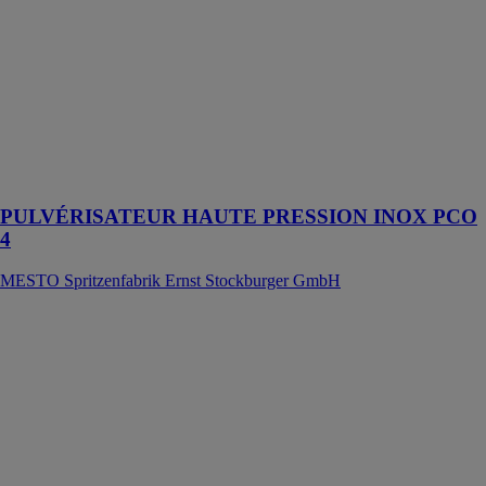
GmbH
4 l, deux buses
différentes,
joints FPM,
flexible
résistant à
l’huile et souple
à basse
température
PULVÉRISATEUR HAUTE PRESSION INOX PCO
4
MESTO Spritzenfabrik Ernst Stockburger GmbH
MORTIER-
COLLE
BOSTIK MC
240 FLUIDE
& EXPRESS
BOSTIK SA
Mortier-colle
amélioré