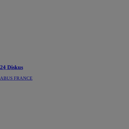
ABUS
FRANCE
Le Diskus 24
est un cadenas
conçu pour
sécuriser des
objets contre
les attaques à
l'aide d'outils
manuels
24 Diskus
ABUS FRANCE
PULVÉRISATEUR
HAUTE
PRESSION
INOX PCO 4
MESTO
Spritzenfabrik
Ernst
Stockburger