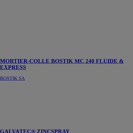
monocomposant
à prise rapide et
à consistance
fluide C2 FG
destiné à la
pose de
revêtements
céramiques et
de pierres
naturelles
MORTIER-COLLE BOSTIK MC 240 FLUIDE &
EXPRESS
BOSTIK SA
GALVATEC®
ZINCSPRAY
GRIFFON
Enduisage zinc
à séchage
rapide
GALVATEC® ZINCSPRAY