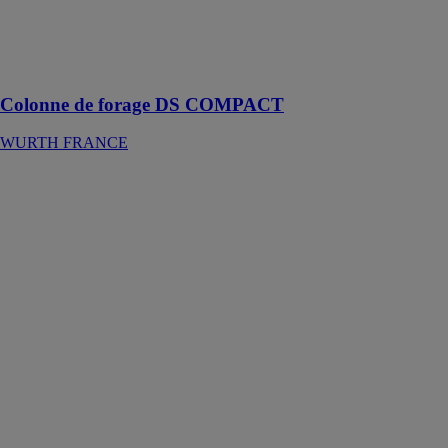
électriques DS
130-P/T, DS
164 et DS 180-
P/T
Colonne de forage DS COMPACT
WURTH FRANCE
Echelle
télescopique
professionnelle
en aluminium
WURTH
FRANCE
Pour une
utilisation
flexible comme
échelle,
escabeau et
échelle pour
escaliers, ou
encore comme
deux tréteaux