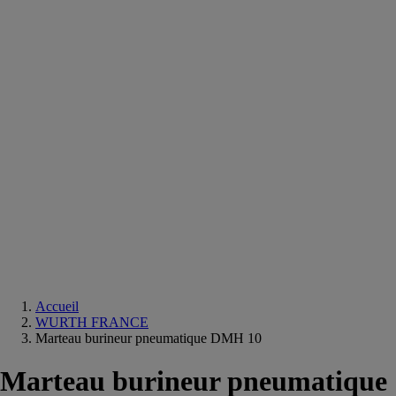
Equipements
salle
de
bain
Douche
Matériaux
salle
de
bain
Meuble
salle
de
bain
Robinetterie
Techniques
sanitaires
Accueil
WURTH FRANCE
Marteau burineur pneumatique DMH 10
Marteau burineur pneumatique