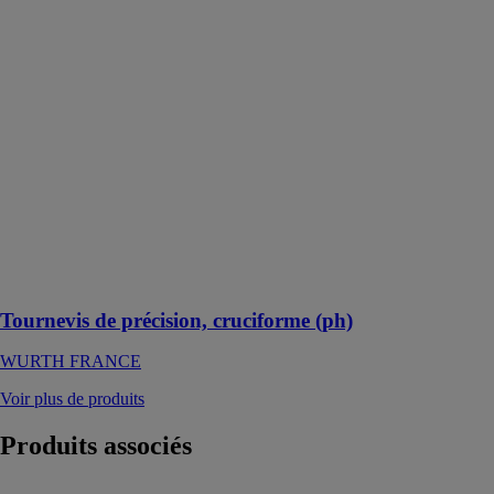
Tournevis de
précision,
cruciforme (ph)
WURTH
FRANCE
Idéal pour les
vis fines et
délicates
utilisées dans
les applications
d'ingénierie
électrique et de
mécanique de
précision
Tournevis de précision, cruciforme (ph)
WURTH FRANCE
Voir plus de produits
Produits
associés
24 Diskus