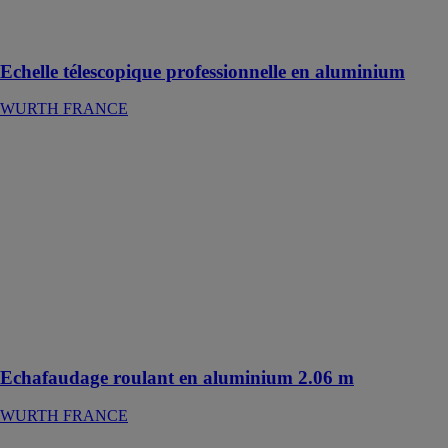
de travail
séparés
Echelle télescopique professionnelle en aluminium
WURTH FRANCE
Echafaudage
roulant en
aluminium 2.06
m
WURTH
FRANCE
Echafaudage
roulant a
montage en
sécurité et sans
outils
Echafaudage roulant en aluminium 2.06 m
WURTH FRANCE