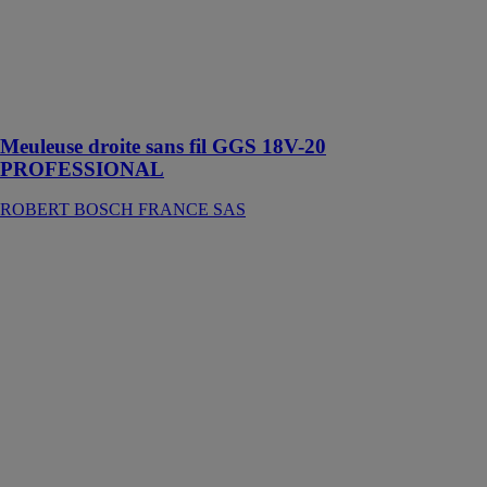
qualité, la GGS
18V-20
Professional est
idéale pour
l’ébarbage des
métaux
Meuleuse droite sans fil GGS 18V-20
PROFESSIONAL
ROBERT BOSCH FRANCE SAS
Rainureuse
MSF 40
WURTH
FRANCE
Rainureuse
extrêmement
puissante
équipée d'un
moteur 1 900
W et de deux
disques
diamant de