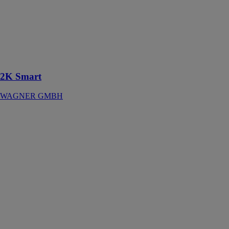
Mélangeur
électronique
pour jusqu'à
cinq couleurs et
trois
composants
2K Smart
WAGNER GMBH
Meuleuse
droite sans fil
GGS 18V-20
PROFESSIONAL
ROBERT
BOSCH
FRANCE SAS
En
combinaison
avec les meules
sur tige Bosch
de grande