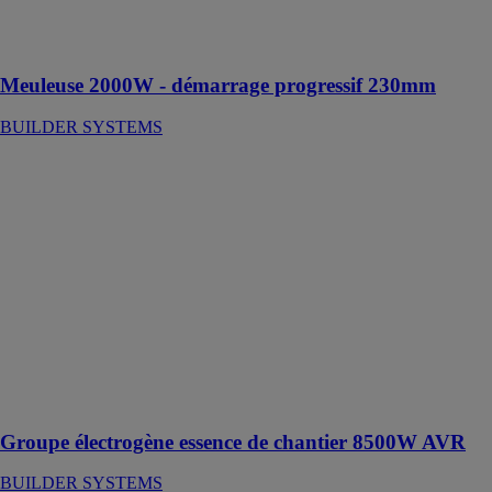
encombrante,
légère et très
bien équilibrée
Meuleuse 2000W - démarrage progressif 230mm
BUILDER SYSTEMS
Groupe
électrogène
essence de
chantier
8500W AVR
BUILDER
SYSTEMS
Idéal pour
usage
domestique ou
professionnel
Robuste
Groupe électrogène essence de chantier 8500W AVR
BUILDER SYSTEMS