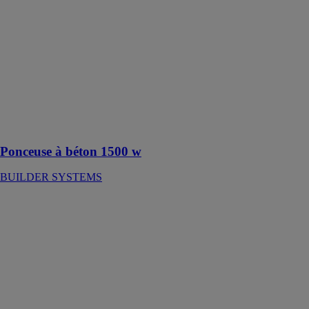
Ponceuse à
béton 1500 w
BUILDER
SYSTEMS
Pour
d’excellents
résultats avec
une ponceuse à
béton efficace
Ponceuse à béton 1500 w
BUILDER SYSTEMS
Meuleuse
2000W -
démarrage
progressif
230mm
BUILDER
SYSTEMS
Peu