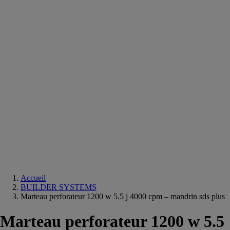
Equipements
salle
de
bain
Douche
Matériaux
salle
de
bain
Meuble
salle
de
bain
Robinetterie
Techniques
sanitaires
Accueil
BUILDER SYSTEMS
Marteau perforateur 1200 w 5.5 j 4000 cpm – mandrin sds plus
Marteau perforateur 1200 w 5.5