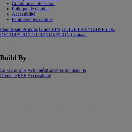
Conditions d'utilisation
Politique de Cookies
Accessibilité
Paramétrer les cookies
Plan de site Produits
Guide BIM
GUIDE FRANCHISES DE
DECORATION ET RENOVATION
Contacts
Build By
En savoir plus
|
Actualités
|
Carrières
|
Inclusion &
Diversité
|
RSE
|
Accessibilité