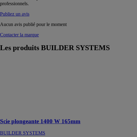
professionnels.
Publiez un avis
Aucun avis publié pour le moment
Contacter la marque
Les produits
BUILDER SYSTEMS
Scie plongeante
1400 W
165mm
BUILDER
SYSTEMS
Optez pour une
scie 3-en-1
performante et
polyvalente
Scie plongeante 1400 W 165mm
BUILDER SYSTEMS