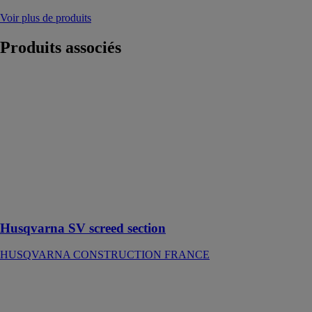
Voir plus de produits
Produits
associés
Husqvarna SV
screed section
HUSQVARNA
CONSTRUCTION
FRANCE
Sections de
règle rigide
idéales pour les
surfaces
étendues
Husqvarna SV screed section
HUSQVARNA CONSTRUCTION FRANCE
2K Smart
WAGNER
GMBH