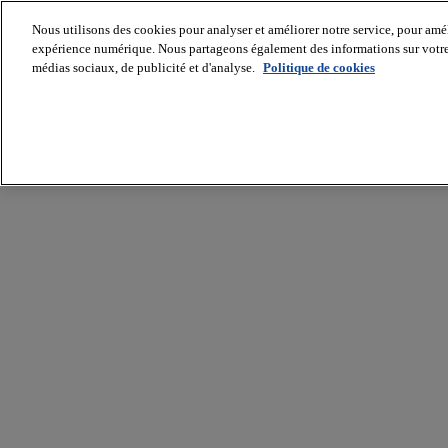
Nous utilisons des cookies pour analyser et améliorer notre service, pour améli
expérience numérique. Nous partageons également des informations sur votre u
médias sociaux, de publicité et d'analyse.
Politique de cookies
Batiradio
Articles
&
expertises
Construction
Tech,
IT,
start-
up
Génie
climatique
Gros
œuvre,
structure
et
enveloppe
Hors
site