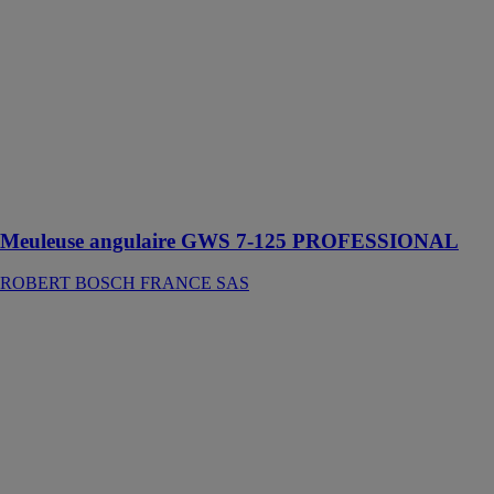
7-125
PROFESSIONAL
ROBERT
BOSCH
FRANCE SAS
Cet outil est
conçu pour le
tronçonnage de
métal, carrelage
et briques
Meuleuse angulaire GWS 7-125 PROFESSIONAL
ROBERT BOSCH FRANCE SAS
Meuleuse
angulaire GWS
17-125 S
PROFESSIONAL
ROBERT
BOSCH
FRANCE SAS
La GWS 17-