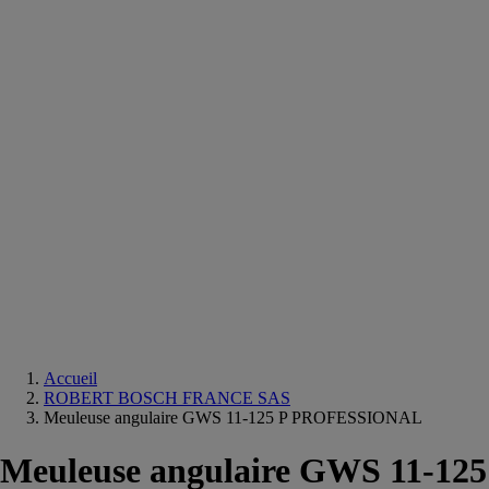
Equipements
salle
de
bain
Douche
Matériaux
salle
de
bain
Meuble
salle
de
bain
Robinetterie
Techniques
sanitaires
Accueil
ROBERT BOSCH FRANCE SAS
Meuleuse angulaire GWS 11-125 P PROFESSIONAL
Meuleuse angulaire GWS 11-125