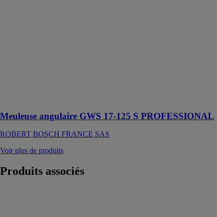
125 S
Professional est
conçue pour
meuler du
métal ou araser
des cordons de
soudure et
tronçonner du
métal, du
béton, des
briques et du
carrelage
Meuleuse angulaire GWS 17-125 S PROFESSIONAL
ROBERT BOSCH FRANCE SAS
Voir plus de produits
Produits
associés
Ensemble fer a
souder p.235g
avec tuyau et