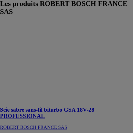
Les produits
ROBERT BOSCH FRANCE
SAS
Scie sabre sans-
fil biturbo GSA
18V-28
PROFESSIONAL
ROBERT
BOSCH
FRANCE SAS
Scie sabre sans-
fil avec la
puissance du
filaire pour des
travaux de
démolition très
rapides
Scie sabre sans-fil biturbo GSA 18V-28
PROFESSIONAL
ROBERT BOSCH FRANCE SAS