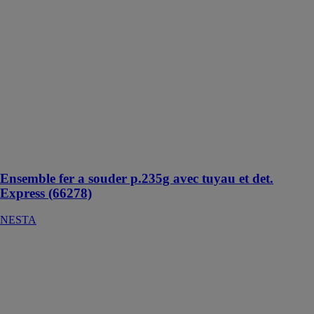
det. Express
(66278)
NESTA
Un outil de
grande qualité
qui aidera tous
les artisans
couvreurs sur
leurs chantiers
de couverture
les plus
exigeants
Ensemble fer a souder p.235g avec tuyau et det.
Express (66278)
NESTA
Scie sabre sans
fil GSA 12V-
14
PROFESSIONAL
ROBERT
BOSCH