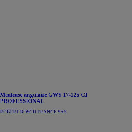
Meuleuse
angulaire GWS
17-125 CI
PROFESSIONAL
ROBERT
BOSCH
FRANCE SAS
Cet outil est
conçu pour les
applications de
tronçonnage et
ébarbage sur le
métal, le
carrelage et les
briques
Meuleuse angulaire GWS 17-125 CI
PROFESSIONAL
ROBERT BOSCH FRANCE SAS
Meuleuse
angulaire GWS