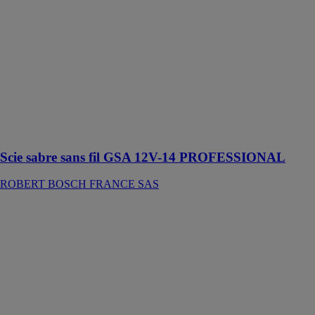
FRANCE SAS
Cette scie sabre
est conçue pour
la découpe du
bois, du métal,
des plastiques,
des bois
composites et
des matériaux
isolants
Scie sabre sans fil GSA 12V-14 PROFESSIONAL
ROBERT BOSCH FRANCE SAS
Meuleuse
d'angle sans fil
W 18 LT BL
11-125
METABO
Meuleuse
d'angle sans fil
Brushless de