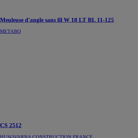
dernière
génération
Meuleuse d'angle sans fil W 18 LT BL 11-125
METABO
CS 2512
HUSQVARNA
CONSTRUCTION
FRANCE
Scie à câble
compacte, se
charge aussi
bien des petites
interventions
que des gros
travaux de
sciage en
profondeur
CS 2512
HUSQVARNA CONSTRUCTION FRANCE