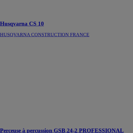
marche du
câble peut être
inversé
Husqvarna CS 10
HUSQVARNA CONSTRUCTION FRANCE
Perceuse à
percussion
GSB 24-2
PROFESSIONAL
ROBERT
BOSCH
FRANCE SAS
Cet outil est
conçu pour les
applications de
perçage dans la
maçonnerie, la
pierre, le bois et
le métal
Perceuse à percussion GSB 24-2 PROFESSIONAL