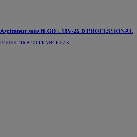
perçages les
plus variés avec
la liberté totale
du sans-fil
Aspirateur sans fil GDE 18V-26 D PROFESSIONAL
ROBERT BOSCH FRANCE SAS
Projecteur de
chantier sans-fil
GLI 18V-
10000 C
Professional
ROBERT
BOSCH
FRANCE SAS
Le GLI 18V-
10000 C
Professional est
le premier
projecteur
Bosch de ce
genre dans la