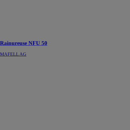
MAFELL AG
Rainureuse
NFU 50 :
Flexible,
puissante et
précise
Rainureuse NFU 50
MAFELL AG
Husqvarna CS
10
HUSQVARNA
CONSTRUCTION
FRANCE
Système de
sciage, elle se
monte
indifféremment
à gauche ou à
droite du rail et
le sens de