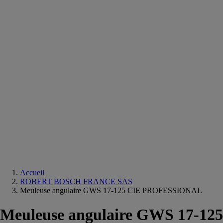
Equipements
salle
de
bain
Douche
Matériaux
salle
de
bain
Meuble
salle
de
bain
Robinetterie
Techniques
sanitaires
Accueil
ROBERT BOSCH FRANCE SAS
Meuleuse angulaire GWS 17-125 CIE PROFESSIONAL
Meuleuse angulaire GWS 17-125