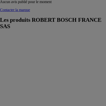
Aucun avis publié pour le moment
Contacter la marque
Les produits
ROBERT BOSCH FRANCE
SAS
Aspirateur sans
fil GDE 18V-
26 D
PROFESSIONAL
ROBERT
BOSCH
FRANCE SAS
Le dispositif
d’aspiration 18
V autonome
GDE 18V-26
D est une
solution
pratique et
propre pour
effectuer les