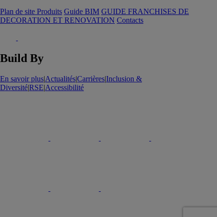
Plan de site Produits
Guide BIM
GUIDE FRANCHISES DE
DECORATION ET RENOVATION
Contacts
Build By
En savoir plus
|
Actualités
|
Carrières
|
Inclusion &
Diversité
|
RSE
|
Accessibilité