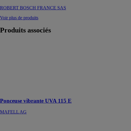
ROBERT BOSCH FRANCE SAS
Voir plus de produits
Produits
associés
Ponceuse
vibrante UVA
115 E
MAFELL AG
Un ponçage
parfait avec
MAFELL
UVA 115 E et
Abranet©
Ponceuse vibrante UVA 115 E
MAFELL AG
Rainureuse
NFU 50