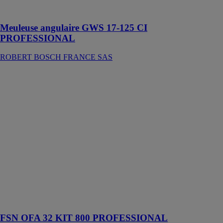
briques
Meuleuse angulaire GWS 17-125 CI
PROFESSIONAL
ROBERT BOSCH FRANCE SAS
FSN OFA 32
KIT 800
PROFESSIONAL
ROBERT
BOSCH
FRANCE SAS
Ce set FSN est
conçu pour la
réalisation de
coupes et
fraisages guidés
et de rangées
de trous au pas
de 32 mm
FSN OFA 32 KIT 800 PROFESSIONAL