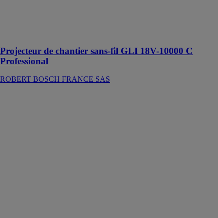
catégorie 18 V
avec un boîtier
métallique
blindé
Projecteur de chantier sans-fil GLI 18V-10000 C
Professional
ROBERT BOSCH FRANCE SAS
Meuleuse
angulaire GWS
17-125 CI
PROFESSIONAL
ROBERT
BOSCH
FRANCE SAS
Cet outil est
conçu pour les
applications de
tronçonnage et
ébarbage sur le
métal, le
carrelage et les