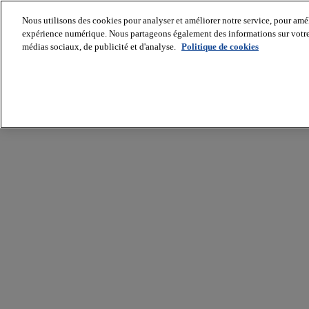
Nous utilisons des cookies pour analyser et améliorer notre service, pour améli
expérience numérique. Nous partageons également des informations sur votre u
médias sociaux, de publicité et d'analyse.
Politique de cookies
Batiradio
Articles
&
expertises
Construction
Tech,
IT,
start-
up
Génie
climatique
Gros
œuvre,
structure
et
enveloppe
Hors
site