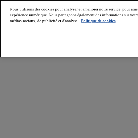
Nous utilisons des cookies pour analyser et améliorer notre service, pour améli
expérience numérique. Nous partageons également des informations sur votre u
médias sociaux, de publicité et d'analyse.
Politique de cookies
Batiradio
Articles
&
expertises
Construction
Tech,
IT,
start-
up
Génie
climatique
Gros
œuvre,
structure
et
enveloppe
Hors
site