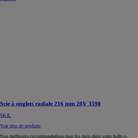
Scie à onglets
radiale 216 mm
20V 3590
SKIL
Scie à onglets
radiale sans fil
20V très
compacte, avec
système
coulissant vers
l'avant peu
encombrant,
pince de
serrage rapide
et laser réglable
Scie à onglets radiale 216 mm 20V 3590
SKIL
Voir plus de produits
Nos meilleures recommandations tous les mois dans votre boîte e-