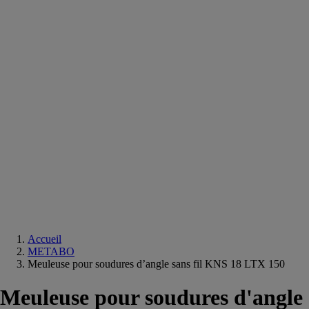
Equipements
salle
de
bain
Douche
Matériaux
salle
de
bain
Meuble
salle
de
bain
Robinetterie
Techniques
sanitaires
Accueil
METABO
Meuleuse pour soudures d’angle sans fil KNS 18 LTX 150
Meuleuse pour soudures d'angle