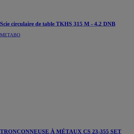
rapidement
pour toutes les
utilisations
Scie circulaire de table TKHS 315 M - 4.2 DNB
METABO
TRONÇONNEUSE
À MÉTAUX
CS 23-355
SET
METABO
Pour le
tronçonnage
efficace et
rapide de
profils, tubes et
barres en acier,
fonte de fer,
aluminium et
autres métaux
TRONÇONNEUSE À MÉTAUX CS 23-355 SET