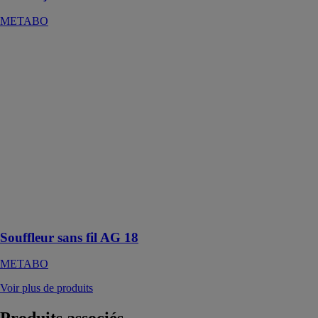
METABO
Souffleur sans
fil AG 18
METABO
Souffleur sans
fil léger par
exemple pour
souffler les
sicures sur la
pièce à usiner,
sur le poste de
travail, dans la
camionnette,
etc.
Souffleur sans fil AG 18
METABO
Voir plus de produits