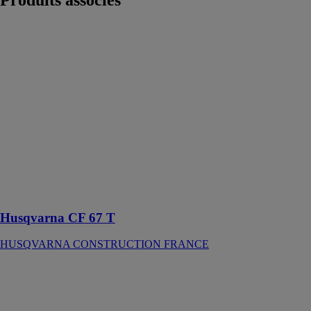
Produits
associés
Husqvarna CF
67 T
HUSQVARNA
CONSTRUCTION
FRANCE
Convertisseur
de fréquence
électrique qui
vous permet
d'alimenter
votre système
de vibrateur à
béton
Husqvarna CF 67 T
HUSQVARNA CONSTRUCTION FRANCE
AKBU 35
PMQ AS
FEIN
FRANCE