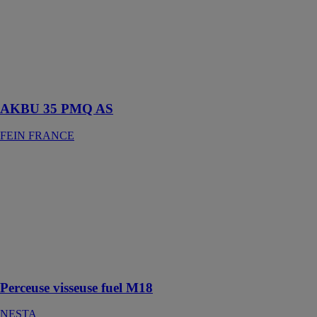
Unité de
perçage
magnétique
Universal sans
fil jusqu’à 35
mm
AKBU 35 PMQ AS
FEIN FRANCE
Perceuse
visseuse fuel
M18
NESTA
Perceuse
visseuse
durable avec
moteur puissant
Perceuse visseuse fuel M18
NESTA