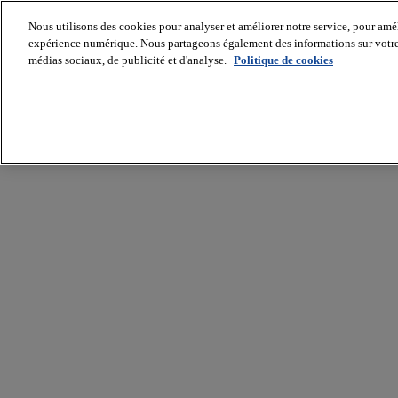
Nous utilisons des cookies pour analyser et améliorer notre service, pour améli
expérience numérique. Nous partageons également des informations sur votre u
médias sociaux, de publicité et d'analyse.
Politique de cookies
Batiradio
Articles
&
expertises
Construction
Tech,
IT,
start-
up
Génie
climatique
Gros
œuvre,
structure
et
enveloppe
Hors
site