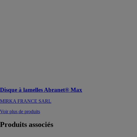
Abranet® Max
MIRKA
FRANCE
SARL
Le disque à
lamelles
Abranet® Max
est un outil de
décapage haute
performance
conçu pour un
enlèvement de
matière rapide
et efficace
Disque à lamelles Abranet® Max
MIRKA FRANCE SARL
Voir plus de produits
Produits
associés