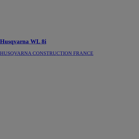
chantier sur
batterie
portable et
pratique, facile
à transporter et
à positionner
Husqvarna WL 8i
HUSQVARNA CONSTRUCTION FRANCE
Ponceuse
orbitale
pneumatique
DTS 151 C
WURTH
FRANCE
Ponceuse
excentrique
extrêmement
puissante sans
huile pour le
ponçage à grain
fin ou à gros