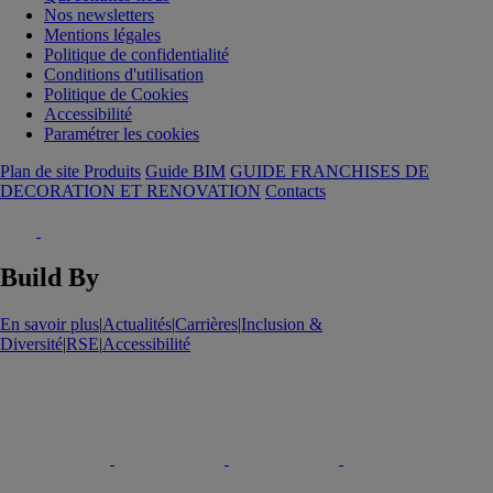
Nos newsletters
Mentions légales
Politique de confidentialité
Conditions d'utilisation
Politique de Cookies
Accessibilité
Paramétrer les cookies
Plan de site Produits
Guide BIM
GUIDE FRANCHISES DE
DECORATION ET RENOVATION
Contacts
Build By
En savoir plus
|
Actualités
|
Carrières
|
Inclusion &
Diversité
|
RSE
|
Accessibilité