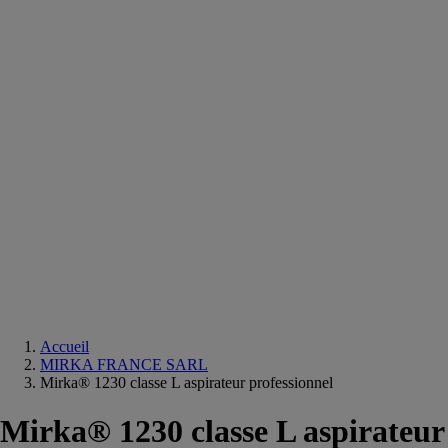
Equipements
salle
de
bain
Douche
Matériaux
salle
de
bain
Meuble
salle
de
bain
Robinetterie
Techniques
sanitaires
Accueil
MIRKA FRANCE SARL
Mirka® 1230 classe L aspirateur professionnel
Mirka® 1230 classe L aspirateur