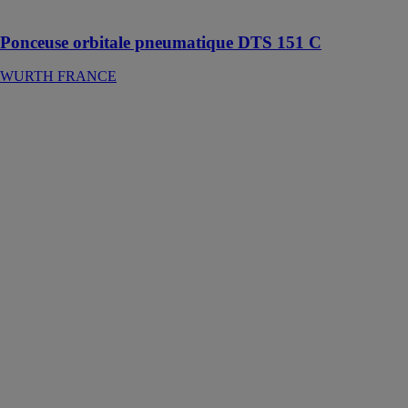
grain
Ponceuse orbitale pneumatique DTS 151 C
WURTH FRANCE
Perceuse-
visseuse sans fil
GSR 18V-60
FC
PROFESSIONAL
ROBERT
BOSCH
FRANCE SAS
Cet outil est
conçu pour
percer dans le
bois jusqu’à un
diamètre de 38
mm, dans
l’acier et la
maçonnerie
jusqu’à un
diamètre de 13