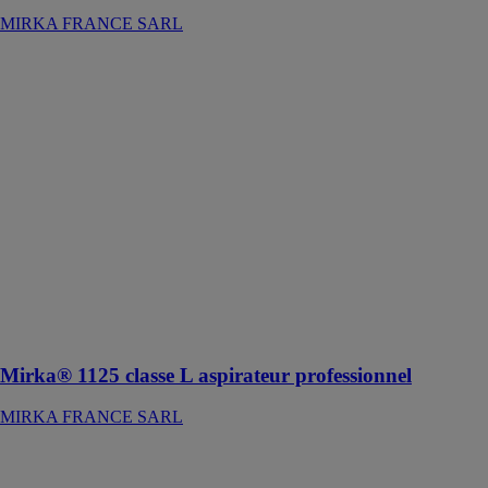
MIRKA FRANCE SARL
Mirka® 1125
classe L
aspirateur
professionnel
MIRKA
FRANCE
SARL
L'extracteur de
poussière
Mirka® 1125 L
est conçu pour
les applications
liquides et
sèches
Mirka® 1125 classe L aspirateur professionnel
MIRKA FRANCE SARL
Disque à
lamelles