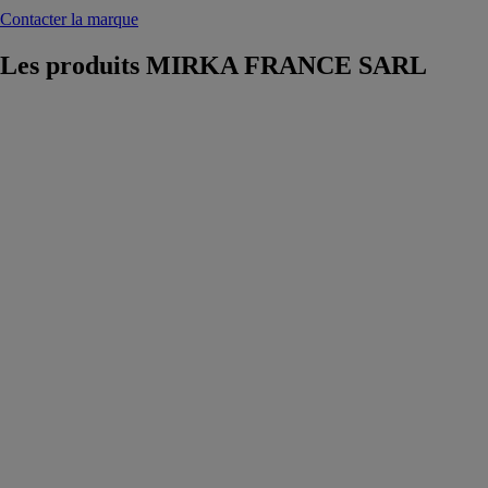
Contacter la marque
Les produits
MIRKA FRANCE SARL
Mirka®
LEROS-S
950CV Ø 225
mm bras de
ponçage
compact
MIRKA
FRANCE
SARL
Mirka®
LEROS-S
950CV est
conçue pour
faciliter le
ponçage en
industrie de
grandes
surfaces en bois
et en composite