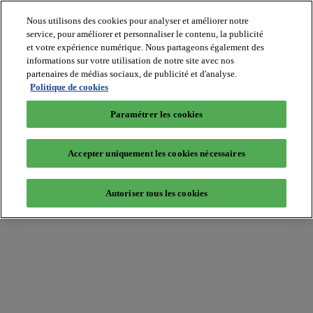
Nous utilisons des cookies pour analyser et améliorer notre
service, pour améliorer et personnaliser le contenu, la publicité
et votre expérience numérique. Nous partageons également des
informations sur votre utilisation de notre site avec nos
partenaires de médias sociaux, de publicité et d'analyse.
Batiradio
Politique de cookies
Articles
&
Paramétrer les cookies
expertises
Construction
Tech,
Accepter uniquement les cookies nécessaires
IT,
start-
up
Autoriser tous les cookies
Génie
climatique
Gros
œuvre,
structure
et
enveloppe
Hors
site