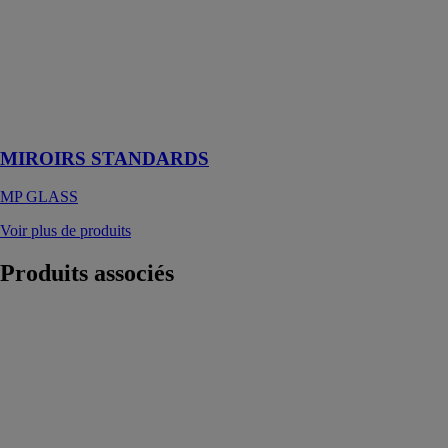
standards, vous
êtes assurés de
trouver votre
bonheur afin
d’embellir votre
décoration
intérieure
MIROIRS STANDARDS
MP GLASS
Voir plus de produits
Produits
associés
TAG 4
SATELLITE
INDUSTRIES
SRL
Utilisant une
technologie de
pointe, le Tag 4