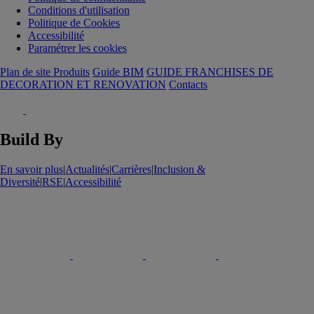
Conditions d'utilisation
Politique de Cookies
Accessibilité
Paramétrer les cookies
Plan de site Produits
Guide BIM
GUIDE FRANCHISES DE
DECORATION ET RENOVATION
Contacts
Build By
En savoir plus
|
Actualités
|
Carrières
|
Inclusion &
Diversité
|
RSE
|
Accessibilité