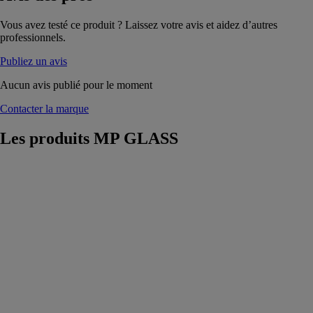
Vous avez testé ce produit ? Laissez votre avis et aidez d’autres
professionnels.
Publiez un avis
Aucun avis publié pour le moment
Contacter la marque
Les produits
MP GLASS
ARMOIRES
DE
TOILETTE
MP GLASS
Armoires
lumineuses
équipées de
nombreuses
fonctions :
miroir, tablettes
en verre