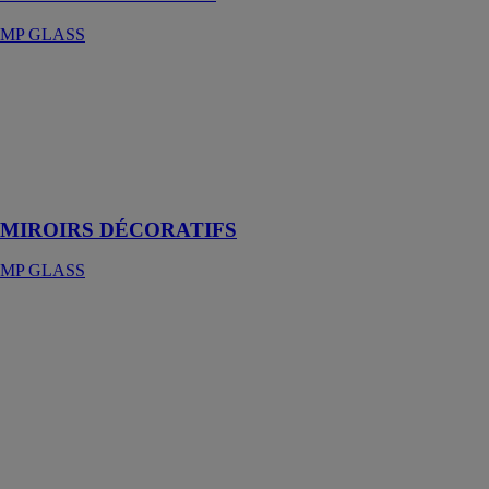
MP GLASS
MIROIRS
DÉCORATIFS
MP GLASS
Un large choix
de miroirs
décoratifs
MIROIRS DÉCORATIFS
MP GLASS
MIROIRS
STANDARDS
MP GLASS
Grâce aux
diverses
formes,
dimensions et
finitions de nos
miroirs