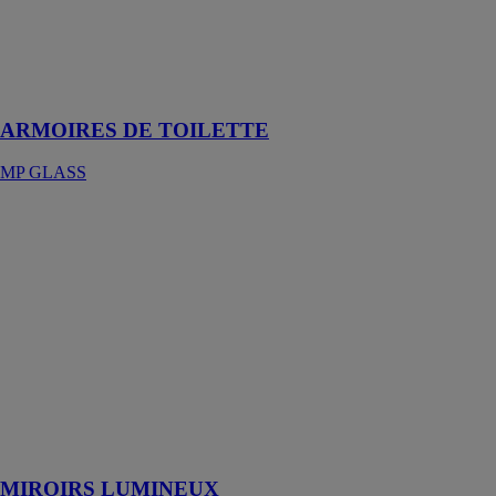
trempé, prise
intégrée et
éclairage
adapté à toutes
vos envies
ARMOIRES DE TOILETTE
MP GLASS
MIROIRS
LUMINEUX
MP GLASS
Faites votre
choix parmi
notre large
gamme de
miroirs
lumineux et
leur grande
diversité de
fonctionnalités
MIROIRS LUMINEUX