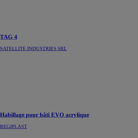
est un nouveau
lavabo
rationalisé à
haute capacité
de production
TAG 4
SATELLITE INDUSTRIES SRL
Habillage pour
bâti EVO
acrylique
REGIPLAST
Habillages pour
bâti EVO à
commande
mécanique
Habillage pour bâti EVO acrylique
REGIPLAST
Vasque ADA