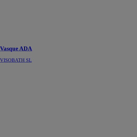
VISOBATH
SL
Une vasque
céramique
parfaite pour
tout meuble
Vasque ADA
VISOBATH SL
ONOFF
CARLO
NOBILI SPA
RUBINETTERIE
Onoff permet
de créer un
système à deux
voies avec
mélange
thermostatique,
associant style
minimaliste et