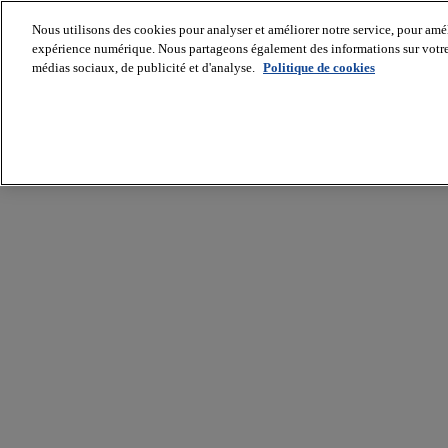
Nous utilisons des cookies pour analyser et améliorer notre service, pour améli
expérience numérique. Nous partageons également des informations sur votre u
médias sociaux, de publicité et d'analyse.
Politique de cookies
Batiradio
Articles
&
expertises
Construction
Tech,
IT,
start-
up
Génie
climatique
Gros
œuvre,
structure
et
enveloppe
Hors
site