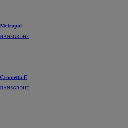
poignée
manette, bonde
Push-Open
Metropol
HANSGROHE
Crometta E
HANSGROHE
Douche de tête
240 1jet
Crometta E
HANSGROHE
Rainmaker
Select
HANSGROHE
Douche de tête
460 3jet
EcoSmart 9