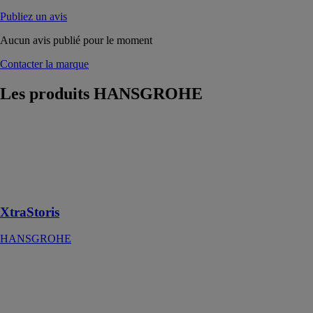
Publiez un avis
Aucun avis publié pour le moment
Contacter la marque
Les produits
HANSGROHE
XtraStoris
HANSGROHE
Des espaces de
rangement de
rêve
XtraStoris
HANSGROHE
Metropol
HANSGROHE
Mitigeur de
lavabo 110