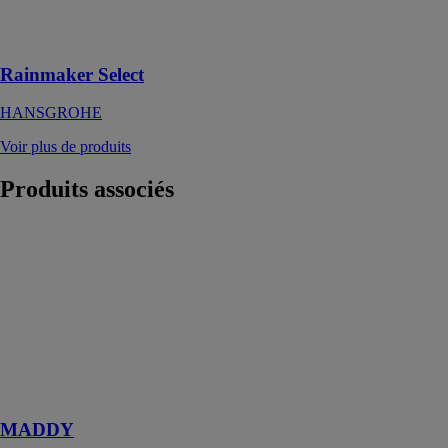
l/min avec bras
de douche
Rainmaker Select
HANSGROHE
Voir plus de produits
Produits
associés
MADDY
EDOUARD
ROUSSEAU
Thermostatique
Douche
MADDY
adapté à toute
production
d'eau chaude
MADDY