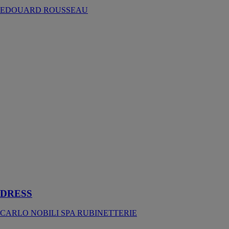
EDOUARD ROUSSEAU
DRESS
CARLO
NOBILI SPA
RUBINETTERIE
l’avant-garde
technologique
de Dress se
marie au
matériau plus
cool et
tendance pour
donner vie à
des
combinaisons
au caractère
bien trempé
DRESS
CARLO NOBILI SPA RUBINETTERIE