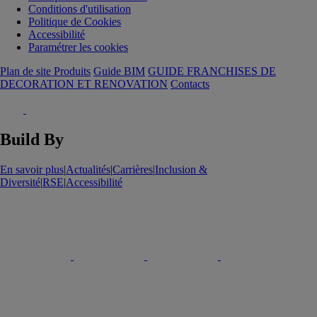
Conditions d'utilisation
Politique de Cookies
Accessibilité
Paramétrer les cookies
Plan de site Produits
Guide BIM
GUIDE FRANCHISES DE
DECORATION ET RENOVATION
Contacts
Build By
En savoir plus
|
Actualités
|
Carrières
|
Inclusion &
Diversité
|
RSE
|
Accessibilité