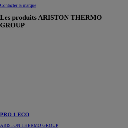
Contacter la marque
Les produits
ARISTON THERMO
GROUP
PRO 1 ECO
ARISTON
THERMO
GROUP
le chauffe-eau
électrique PRO
1 ECO est idéal
pour tous les
foyers
manquant de
place avec son
format ultra
compact
PRO 1 ECO
ARISTON THERMO GROUP