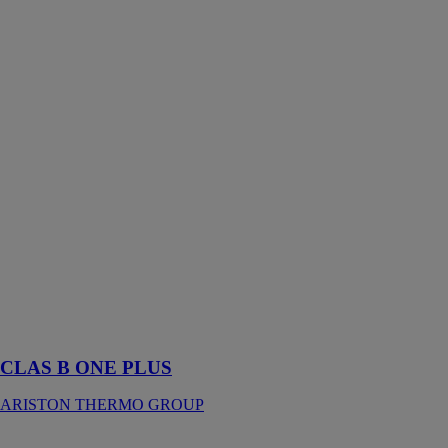
CLAS B ONE
PLUS
ARISTON
THERMO
GROUP
La chaudière à
gaz murale à
condensation
Clas B One
Plus vous
permet de
profiter d’une
eau chaude
disponible
immédiatement
et à température
constante
CLAS B ONE PLUS
ARISTON THERMO GROUP
FAST EVO X