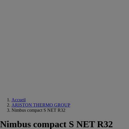
Equipements
salle
de
bain
Douche
Matériaux
salle
de
bain
Meuble
salle
de
bain
Robinetterie
Techniques
sanitaires
Accueil
ARISTON THERMO GROUP
Nimbus compact S NET R32
Nimbus compact S NET R32