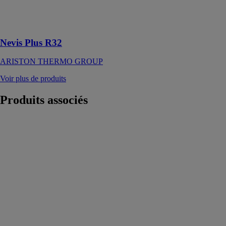
fonctionne avec
le réfrigérant
R32
Nevis Plus R32
ARISTON THERMO GROUP
Voir plus de produits
Produits
associés
AIRCONNECT
PRO
GROUPE
AIRWELL
Solution
globale pilotage
et maintenance
préventive des
installations
DRV
accessible sur