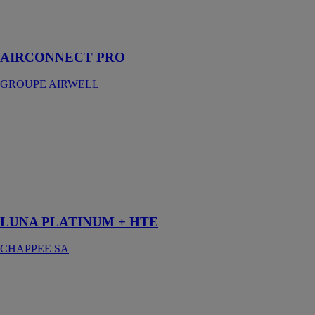
smartphone,
tablette ou
ordinateur.
AIRCONNECT PRO
GROUPE AIRWELL
LUNA
PLATINUM +
HTE
CHAPPEE SA
Tout une
gamme de
performance
LUNA PLATINUM + HTE
CHAPPEE SA
Air Solar
Solutions
GROUPE
AIRWELL