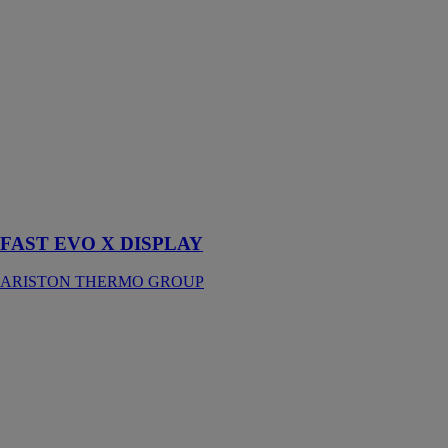
DISPLAY
ARISTON
THERMO
GROUP
Chauffe-bain
gaz conçu pour
les
configurations
d’installation
gaz à tirage
naturel
FAST EVO X DISPLAY
ARISTON THERMO GROUP
Nevis Plus R32
ARISTON
THERMO
GROUP
Cette pompe à
chaleur
silencieuse