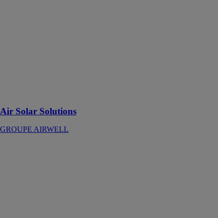
Optimisez votre
production
électrique et
réalisez des
économies
d’énergie avec
les kits de
panneaux
photovoltaïques
Airwell.
Air Solar Solutions
GROUPE AIRWELL
NIMBUS
PLUS S NET
ARISTON
THERMO
GROUP
Conçue pour
assurer la
production du