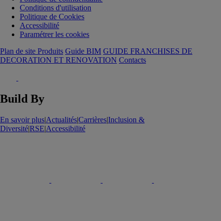
Conditions d'utilisation
Politique de Cookies
Accessibilité
Paramétrer les cookies
Plan de site Produits
Guide BIM
GUIDE FRANCHISES DE
DECORATION ET RENOVATION
Contacts
Build By
En savoir plus
|
Actualités
|
Carrières
|
Inclusion &
Diversité
|
RSE
|
Accessibilité