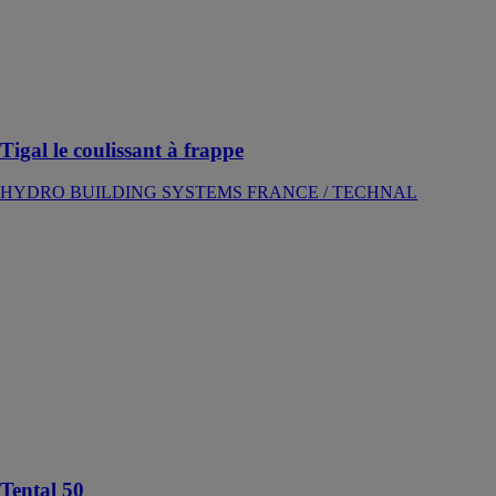
fermeture
périmétrale
multi-points et
système
d’étanchéité
breveté
Tigal le coulissant à frappe
HYDRO BUILDING SYSTEMS FRANCE / TECHNAL
Tental 50
HYDRO
BUILDING
SYSTEMS
FRANCE /
TECHNAL
Une façade
sans limites
pour la
créativité
architecturale
Tental 50