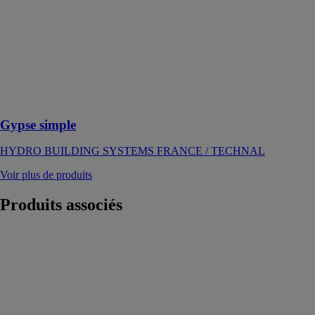
Un système
constructif de
garde-corps
aluminium
traditionnel aux
lignes
minimalistes
Gypse simple
HYDRO BUILDING SYSTEMS FRANCE / TECHNAL
Voir plus de produits
Produits
associés
NewSolar
elephant
NewSolar by
Tenda Sistem
Italia
Le plus grand