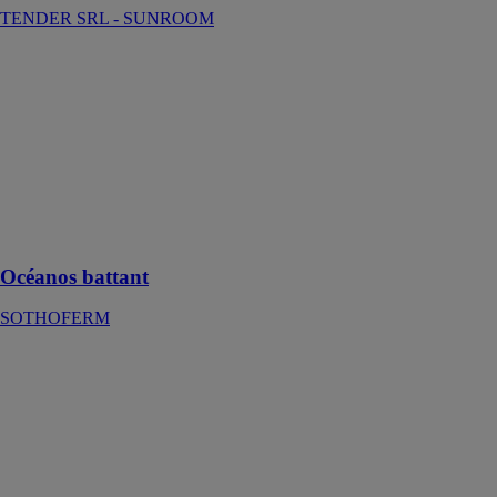
TENDER SRL - SUNROOM
Océanos
battant
SOTHOFERM
Le volet
Océanos
aluminium
battant qui
s’adapte à votre
façade
Océanos battant
SOTHOFERM
SHADOW II
ZIP
BAUMANN
HUPPE
Le store toile
zippé de façade
pour les