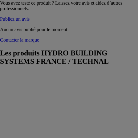
Vous avez testé ce produit ? Laissez votre avis et aidez d’autres
professionnels.
Publiez un avis
Aucun avis publié pour le moment
Contacter la marque
Les produits
HYDRO BUILDING
SYSTEMS FRANCE / TECHNAL
Tigal le
coulissant à
frappe
HYDRO
BUILDING
SYSTEMS
FRANCE /
TECHNAL
Baie vitrée
coulissante à
frappe avec