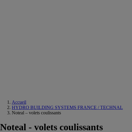
Equipements
salle
de
bain
Douche
Matériaux
salle
de
bain
Meuble
salle
de
bain
Robinetterie
Techniques
sanitaires
Accueil
HYDRO BUILDING SYSTEMS FRANCE / TECHNAL
Noteal – volets coulissants
Noteal - volets coulissants