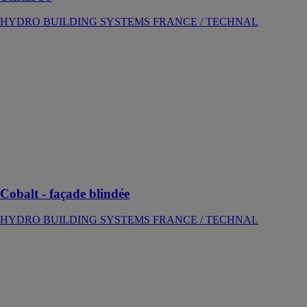
HYDRO BUILDING SYSTEMS FRANCE / TECHNAL
Cobalt - façade
blindée
HYDRO
BUILDING
SYSTEMS
FRANCE /
TECHNAL
La solution
haute sécurité
en aluminium
Cobalt - façade blindée
HYDRO BUILDING SYSTEMS FRANCE / TECHNAL
Gypse simple
HYDRO
BUILDING
SYSTEMS
FRANCE /
TECHNAL