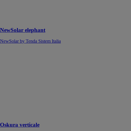
de la gamme
des volets
roulants brise-
soleil
NewSolar elephant
NewSolar by Tenda Sistem Italia
Oskura
verticale
TENDER SRL
- SUNROOM
Oskura
verticale est un
store motorisé
conçu pour agir
à la fois comme
brise-soleil et
dispositif
d'occultation
Oskura verticale