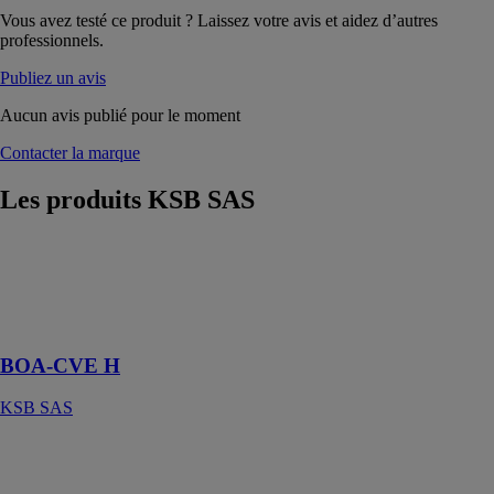
Vous avez testé ce produit ? Laissez votre avis et aidez d’autres
professionnels.
Publiez un avis
Aucun avis publié pour le moment
Contacter la marque
Les produits
KSB SAS
BOA-CVE H
KSB SAS
Robinet à
soupape
BOA-CVE H
KSB SAS
Calio Pro
KSB SAS