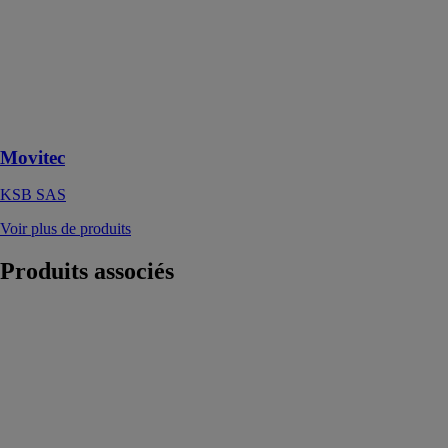
Movitec
KSB SAS
Pompes haute
pression en
exécution en
ligne
Movitec
KSB SAS
Voir plus de produits
Produits
associés
PumpMax
ebm-papst
France
Spécialement
conçue pour les
faibles niveaux
d’eau