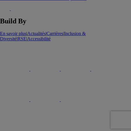
Build By
En savoir plus
|
Actualités
|
Carrières
|
Inclusion &
Diversité
|
RSE
|
Accessibilité