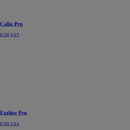
Pompe à
installation
sèche
Calio Pro
KSB SAS
Etaline Pro
KSB SAS
EtaLine Pro -
plus compacte,
plus flexible,
plus efficace.
EtaLine Pro est
la solution
intelligente
conçue par
KSB
Etaline Pro
KSB SAS