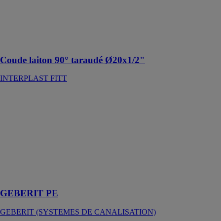
Utilisé pour
l’adduction
d’eau potable et
l'irrigation
Coude laiton 90° taraudé Ø20x1/2"
INTERPLAST FITT
GEBERIT PE
GEBERIT
(SYSTEMES
DE
CANALISATION)
Grande
résistance pour
de nombreuses
applications
GEBERIT PE
GEBERIT (SYSTEMES DE CANALISATION)