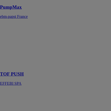
PumpMax
ebm-papst France
TOF PUSH
EFFEBI SPA
Raccord
permettant le
raccordement
de tubes en
polyéthylène
haute ou basse
densité.
TOF PUSH
EFFEBI SPA
Coude laiton
90° taraudé
Ø20x1/2"
INTERPLAST
FITT