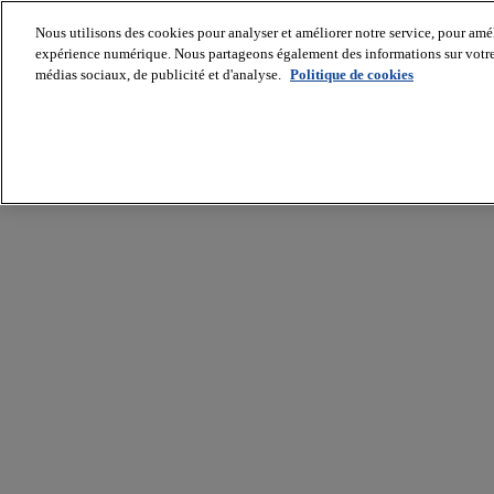
Nous utilisons des cookies pour analyser et améliorer notre service, pour améli
expérience numérique. Nous partageons également des informations sur votre u
médias sociaux, de publicité et d'analyse.
Politique de cookies
Batiradio
Articles
&
expertises
Construction
Tech,
IT,
start-
up
Génie
climatique
Gros
œuvre,
structure
et
enveloppe
Hors
site